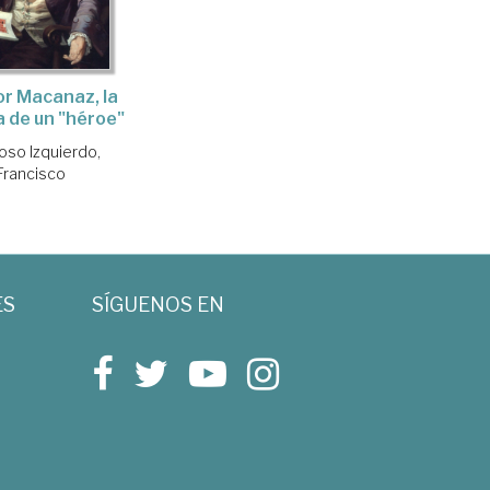
r Macanaz, la
 de un "héroe"
oso Izquierdo,
Francisco
ES
SÍGUENOS EN