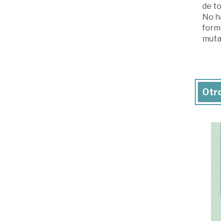
de to
No ha
formó
mutan
Otro