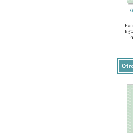
G
Her
Iri
P
Otro