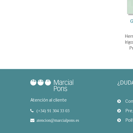
G
Her
Iri
P
¿DUD
Atención al cliente
Com
Pre
(+34) 91 304 33 03
Polí
atencion@marcialpons.es