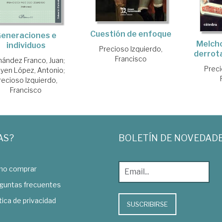
Cuestión de enfoque
eneraciones e
Melcho
individuos
Precioso Izquierdo,
derrota
Francisco
nández Franco, Juan
;
Preci
goyen López, Antonio
;
recioso Izquierdo,
Francisco
AS?
BOLETÍN DE NOVEDAD
o comprar
guntas frecuentes
tica de privacidad
SUSCRIBIRSE