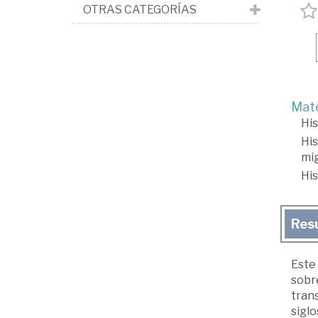
OTRAS CATEGORÍAS
Mate
His
His
mig
His
Res
Este
sobre
tran
siglo