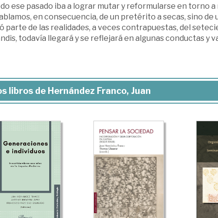
do ese pasado iba a lograr mutar y reformularse en torno a
blamos, en consecuencia, de un pretérito a secas, sino de un
 parte de las realidades, a veces contrapuestas, del seteci
dis, todavía llegará y se reflejará en algunas conductas y v
s libros de Hernández Franco, Juan