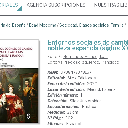
ORIALES
AGENCIA
SUSCRIPCIONES
NUESTRAS
LI
oria de España
/
Edad Moderna
/
Sociedad. Clases sociales. Familia
/
Entornos sociales de cambio
nobleza española (siglos XV
Editor/a
Hernández Franco, Juan
Editor/a
Precioso Izquierdo, Francisco
ISBN:
9788477378167
Editorial:
Sílex Ediciones
Fecha de la edición:
2020
Lugar de la edición:
Madrid. España
Edición número:
1
Colección:
Sílex Universidad
Encuadernación:
Rústica
Medidas:
21 cm
Nº Pág.:
302
Idiomas:
Español