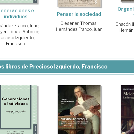
Organi
eneraciones e
Pensar la sociedad
individuos
Glesener, Thomas
;
Chacón J
nández Franco, Juan
;
Hernández Franco, Juan
Hernán
goyen López, Antonio
;
recioso Izquierdo,
Francisco
s libros de Precioso Izquierdo, Francisco