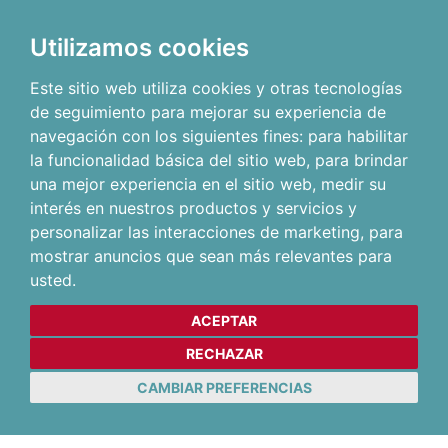
Utilizamos cookies
Este sitio web utiliza cookies y otras tecnologías
de seguimiento para mejorar su experiencia de
navegación con los siguientes fines:
para habilitar
la funcionalidad básica del sitio web
,
para brindar
una mejor experiencia en el sitio web
,
medir su
interés en nuestros productos y servicios y
personalizar las interacciones de marketing
,
para
mostrar anuncios que sean más relevantes para
usted
.
ACEPTAR
RECHAZAR
CAMBIAR PREFERENCIAS