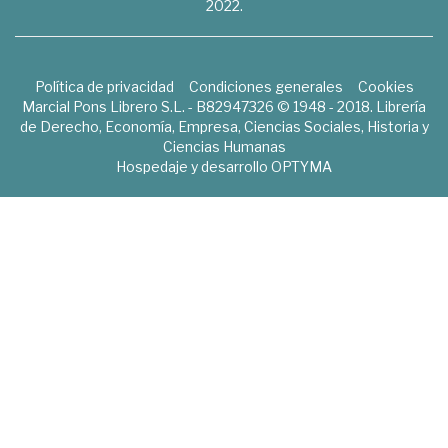
2022.
Política de privacidad
Condiciones generales
Cookies
Marcial Pons Librero S.L. - B82947326 © 1948 - 2018. Librería
de Derecho, Economía, Empresa, Ciencias Sociales, Historia y
Ciencias Humanas
Hospedaje y desarrollo
OPTYMA