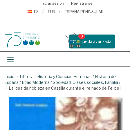
Iniciar sesión
Registrarse
ES
EUR
ESPAÑA PENINSULAR
0
Busqueda avanzada
Toggle navigation
Inicio
Libros
Historia y Ciencias Humanas
/
Historia de
España
/
Edad Moderna
/
Sociedad. Clases sociales. Familia
/
La idea de nobleza en Castilla durante el reinado de Felipe II