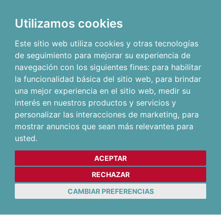
Utilizamos cookies
Este sitio web utiliza cookies y otras tecnologías
de seguimiento para mejorar su experiencia de
navegación con los siguientes fines:
para habilitar
la funcionalidad básica del sitio web
,
para brindar
una mejor experiencia en el sitio web
,
medir su
interés en nuestros productos y servicios y
personalizar las interacciones de marketing
,
para
mostrar anuncios que sean más relevantes para
usted
.
ACEPTAR
RECHAZAR
CAMBIAR PREFERENCIAS