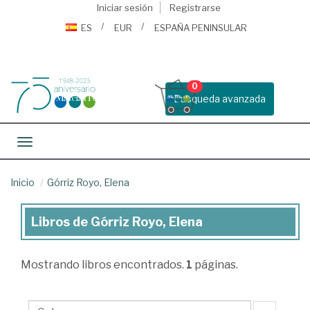
Iniciar sesión
Registrarse
ES
EUR
ESPAÑA PENINSULAR
0
Busqueda avanzada
Toggle navigation
Inicio
Górriz Royo, Elena
Libros de Górriz Royo, Elena
Libros
de
Mostrando
libros encontrados.
1
páginas.
Górriz
Royo,