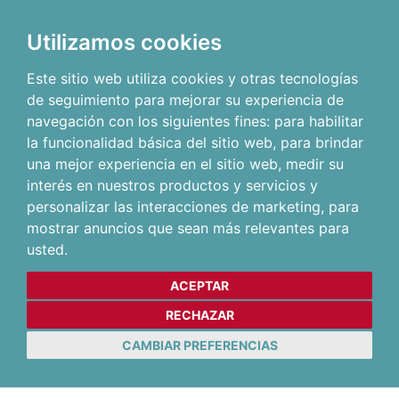
Utilizamos cookies
Este sitio web utiliza cookies y otras tecnologías
de seguimiento para mejorar su experiencia de
navegación con los siguientes fines:
para habilitar
la funcionalidad básica del sitio web
,
para brindar
una mejor experiencia en el sitio web
,
medir su
interés en nuestros productos y servicios y
personalizar las interacciones de marketing
,
para
mostrar anuncios que sean más relevantes para
usted
.
ACEPTAR
RECHAZAR
CAMBIAR PREFERENCIAS