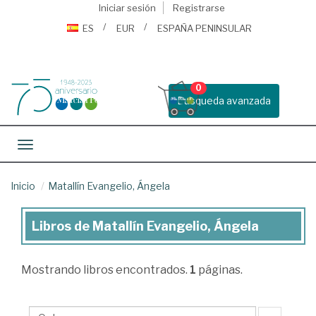
Iniciar sesión
Registrarse
ES
EUR
ESPAÑA PENINSULAR
0
Busqueda avanzada
Toggle navigation
Inicio
Matallín Evangelio, Ángela
Libros de Matallín Evangelio, Ángela
Libros
de
Mostrando
libros encontrados.
1
páginas.
Matallín
Evangelio,