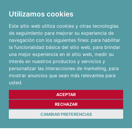
Utilizamos cookies
Este sitio web utiliza cookies y otras tecnologías
de seguimiento para mejorar su experiencia de
navegación con los siguientes fines:
para habilitar
la funcionalidad básica del sitio web
,
para brindar
una mejor experiencia en el sitio web
,
medir su
interés en nuestros productos y servicios y
personalizar las interacciones de marketing
,
para
mostrar anuncios que sean más relevantes para
usted
.
ACEPTAR
RECHAZAR
CAMBIAR PREFERENCIAS