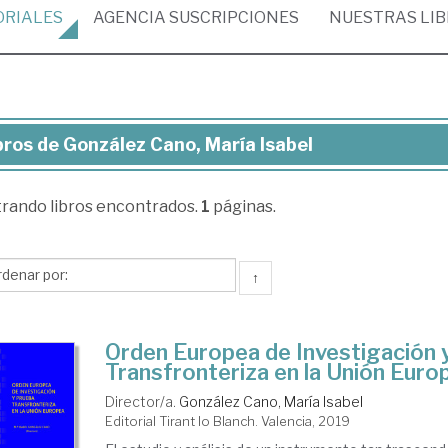
ORIALES
AGENCIA
SUSCRIPCIONES
NUESTRAS
LI
bros de González Cano, María Isabel
ros
trando
libros encontrados.
1
páginas.
nzález
no,
ría
↑
bel
Orden Europea de Investigación 
Transfronteriza en la Unión Euro
Director/a.
González Cano, María Isabel
Editorial Tirant lo Blanch. Valencia, 2019