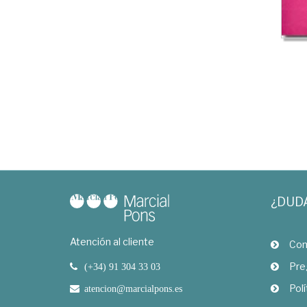
¿DUD
Atención al cliente
Com
Pre
(+34) 91 304 33 03
Polí
atencion@marcialpons.es