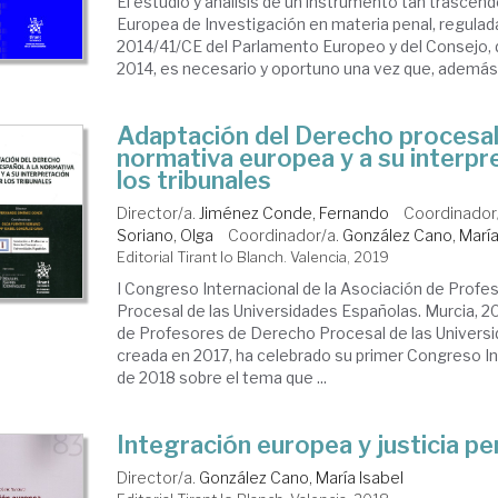
El estudio y análisis de un instrumento tan trasce
Europea de Investigación en materia penal, regulada
2014/41/CE del Parlamento Europeo y del Consejo, d
2014, es necesario y oportuno una vez que, además .
Adaptación del Derecho procesal 
normativa europea y a su interpr
los tribunales
Director/a.
Jiménez Conde, Fernando
Coordinador
Soriano, Olga
Coordinador/a.
González Cano, María
Editorial Tirant lo Blanch. Valencia, 2019
I Congreso Internacional de la Asociación de Prof
Procesal de las Universidades Españolas. Murcia, 2
de Profesores de Derecho Procesal de las Univers
creada en 2017, ha celebrado su primer Congreso In
de 2018 sobre el tema que ...
Integración europea y justicia pe
Director/a.
González Cano, María Isabel