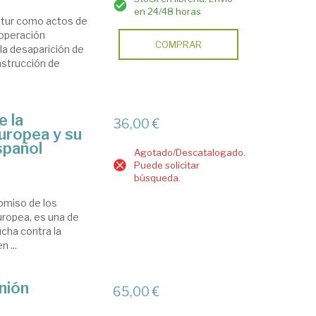
en 24/48 horas
uatur como actos de
ooperación
COMPRAR
la desaparición de
onstrucción de
e la
36,00 €
Europea y su
spañol
Agotado/Descatalogado.
Puede solicitar
búsqueda.
omiso de los
Europea, es una de
ucha contra la
 ...
Unión
65,00 €