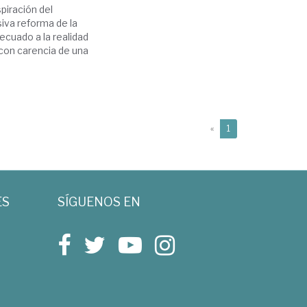
piración del
iva reforma de la
ecuado a la realidad
 con carencia de una
(current)
«
1
ES
SÍGUENOS EN