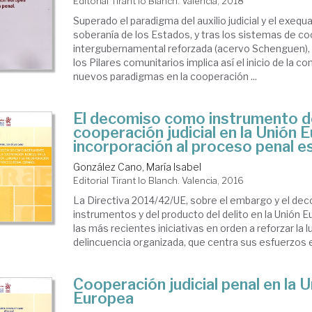
Editorial Tirant lo Blanch. Valencia, 2018
Superado el paradigma del auxilio judicial y el exeq
soberanía de los Estados, y tras los sistemas de c
intergubernamental reforzada (acervo Schenguen), 
los Pilares comunitarios implica así el inicio de la c
nuevos paradigmas en la cooperación ...
El decomiso como instrumento d
cooperación judicial en la Unión 
incorporación al proceso penal e
González Cano, María Isabel
Editorial Tirant lo Blanch. Valencia, 2016
La Directiva 2014/42/UE, sobre el embargo y el dec
instrumentos y del producto del delito en la Unión 
las más recientes iniciativas en orden a reforzar la l
delincuencia organizada, que centra sus esfuerzos en
Cooperación judicial penal en la 
Europea