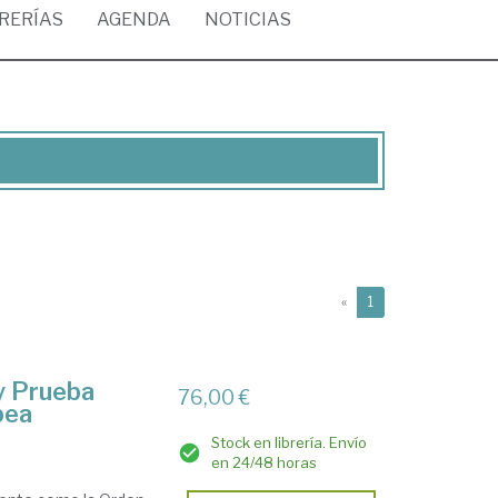
BRERÍAS
AGENDA
NOTICIAS
(current)
«
1
y Prueba
76,00 €
pea
Stock en librería. Envío
en 24/48 horas