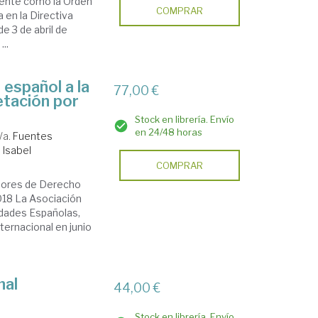
ndente como la Orden
COMPRAR
 en la Directiva
e 3 de abril de
..
español a la
77,00 €
etación por
Stock en librería. Envío
en 24/48 horas
/a.
Fuentes
 Isabel
COMPRAR
esores de Derecho
018 La Asociación
idades Españolas,
ternacional en junio
nal
44,00 €
Stock en librería. Envío