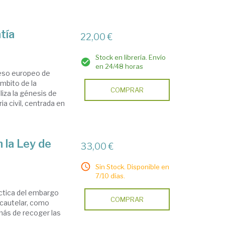
tía
22,00 €
Stock en librería. Envío
en 24/48 horas
ceso europeo de
ámbito de la
COMPRAR
liza la génesis de
a civil, centrada en
 la Ley de
33,00 €
Sin Stock. Disponible en
7/10 días.
áctica del embargo
COMPRAR
 cautelar, como
emás de recoger las