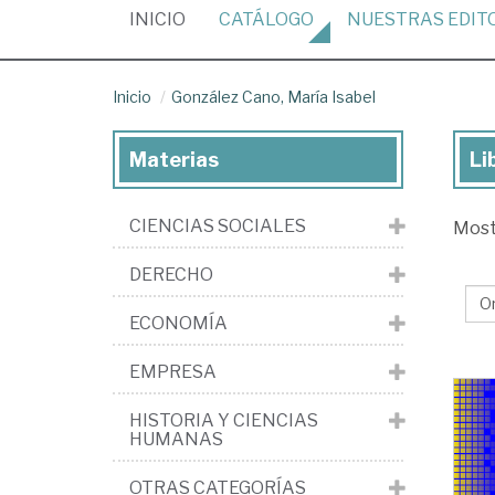
(CURRENT)
INICIO
CATÁLOGO
NUESTRAS
EDIT
Inicio
González Cano, María Isabel
Materias
Li
Lib
de
CIENCIAS SOCIALES
Mos
Go
Ca
DERECHO
Ma
ECONOMÍA
Isa
EMPRESA
HISTORIA Y CIENCIAS
HUMANAS
OTRAS CATEGORÍAS