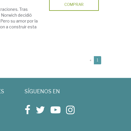
COMPRAR
traciones. Tras
s Norwich decidió
 Pero su amor por la
on a construir esta
(current)
«
1
ES
SÍGUENOS EN