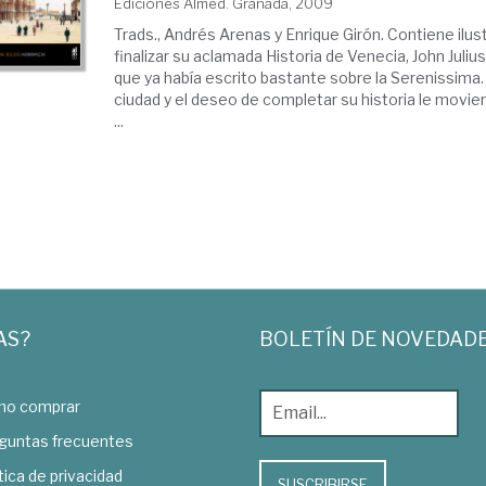
Ediciones Almed. Granada, 2009
Trads., Andrés Arenas y Enrique Girón. Contiene ilus
finalizar su aclamada Historia de Venecia, John Juliu
que ya había escrito bastante sobre la Serenissima.
ciudad y el deseo de completar su historia le movier
...
AS?
BOLETÍN DE NOVEDAD
o comprar
guntas frecuentes
tica de privacidad
SUSCRIBIRSE