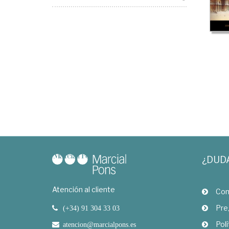
¿DUD
Atención al cliente
Com
Pre
(+34) 91 304 33 03
Polí
atencion@marcialpons.es