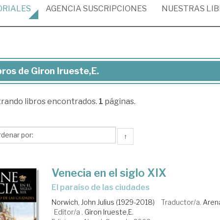
ORIALES
AGENCIA
SUSCRIPCIONES
NUESTRAS
LI
bros de Giron Irueste,E.
ros
trando
libros encontrados.
1
páginas.
on
este,E.
↑
Venecia en el siglo XIX
el paraíso de las ciudades
Norwich, John Julius (1929-2018)
Traductor/a.
Aren
Editor/a .
Giron Irueste,E.