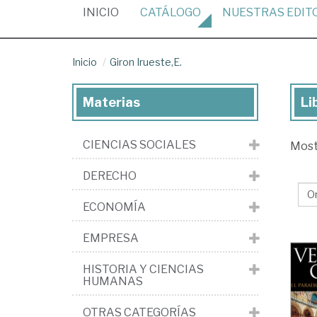
(CURRENT)
INICIO
CATÁLOGO
NUESTRAS
EDIT
Inicio
Giron Irueste,E.
Materias
Li
Lib
de
CIENCIAS SOCIALES
Mos
Gir
Iru
DERECHO
ECONOMÍA
EMPRESA
HISTORIA Y CIENCIAS
HUMANAS
OTRAS CATEGORÍAS