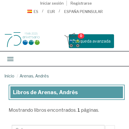
Iniciar sesión
Registrarse
ES
EUR
ESPAÑA PENINSULAR
0
Busqueda avanzada
Toggle navigation
Inicio
Arenas, Andrés
Libros de Arenas, Andrés
Libros
de
Mostrando
libros encontrados.
1
páginas.
Arenas,
Andrés