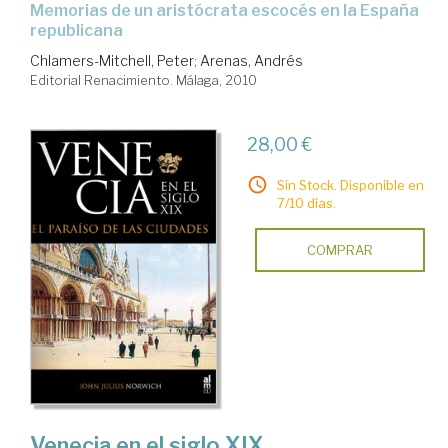
memorias de un aristócrata escocés en la España
republicana
Chlamers-Mitchell, Peter
;
Arenas, Andrés
Editorial Renacimiento. Málaga, 2010
28,00 €
Sin Stock. Disponible en
7/10 días.
COMPRAR
Venecia en el siglo XIX