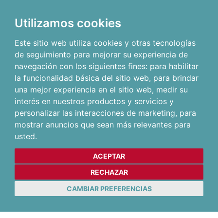
Utilizamos cookies
Este sitio web utiliza cookies y otras tecnologías
de seguimiento para mejorar su experiencia de
navegación con los siguientes fines:
para habilitar
la funcionalidad básica del sitio web
,
para brindar
una mejor experiencia en el sitio web
,
medir su
interés en nuestros productos y servicios y
personalizar las interacciones de marketing
,
para
mostrar anuncios que sean más relevantes para
usted
.
ACEPTAR
RECHAZAR
CAMBIAR PREFERENCIAS