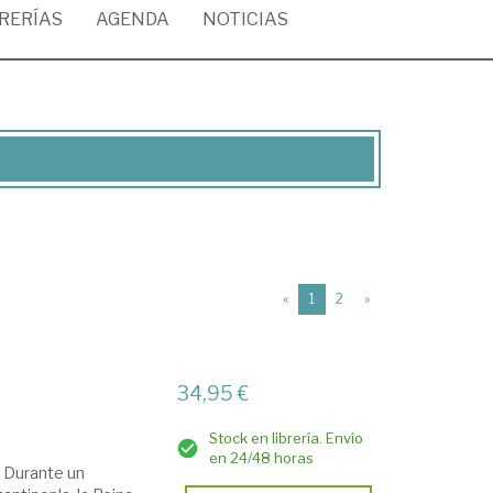
BRERÍAS
AGENDA
NOTICIAS
(current)
«
1
2
»
34,95 €
Stock en librería. Envío
en 24/48 horas
e Durante un