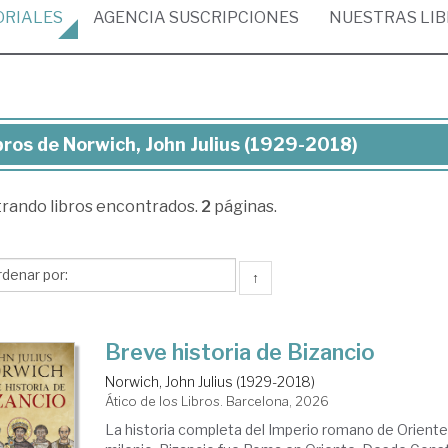
ORIALES
AGENCIA
SUSCRIPCIONES
NUESTRAS
LI
bros de Norwich, John Julius (1929-2018)
ros
trando
libros encontrados.
2
páginas.
rwich,
hn
ius
↑
929-
18)
Breve historia de Bizancio
Norwich, John Julius (1929-2018)
Ático de los Libros. Barcelona, 2026
La historia completa del Imperio romano de Orient