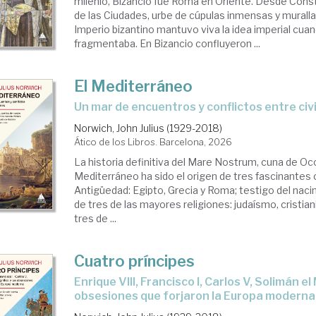
milenio, Bizancio fue Roma en Oriente. Desde Const
de las Ciudades, urbe de cúpulas inmensas y murall
Imperio bizantino mantuvo viva la idea imperial cu
fragmentaba. En Bizancio confluyeron ...
El Mediterráneo
Un mar de encuentros y conflictos entre civ
Norwich, John Julius (1929-2018)
Ático de los Libros. Barcelona, 2026
La historia definitiva del Mare Nostrum, cuna de Oc
Mediterráneo ha sido el origen de tres fascinantes c
Antigüedad: Egipto, Grecia y Roma; testigo del naci
de tres de las mayores religiones: judaísmo, cristia
tres de ...
Cuatro príncipes
Enrique VIII, Francisco I, Carlos V, Solimán el Magnífico y las
obsesiones que forjaron la Europa moderna