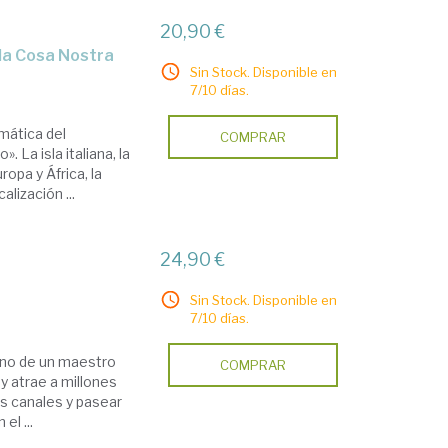
20,90 €
 la Cosa Nostra
Sin Stock. Disponible en
7/10 días.
gmática del
COMPRAR
. La isla italiana, la
opa y África, la
lización ...
24,90 €
Sin Stock. Disponible en
7/10 días.
ano de un maestro
COMPRAR
y atrae a millones
s canales y pasear
el ...