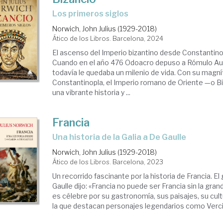
los primeros siglos
Norwich, John Julius (1929-2018)
Ático de los Libros. Barcelona, 2024
El ascenso del Imperio bizantino desde Constantin
Cuando en el año 476 Odoacro depuso a Rómulo Au
todavía le quedaba un milenio de vida. Con su magníf
Constantinopla, el Imperio romano de Oriente —o B
una vibrante historia y ...
Francia
una historia de la Galia a De Gaulle
Norwich, John Julius (1929-2018)
Ático de los Libros. Barcelona, 2023
Un recorrido fascinante por la historia de Francia. E
Gaulle dijo: «Francia no puede ser Francia sin la gran
es célebre por su gastronomía, sus paisajes, su cultu
la que destacan personajes legendarios como Vercin