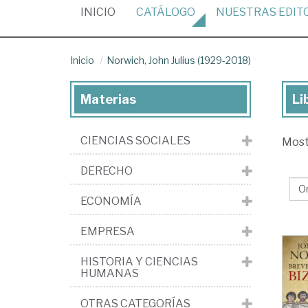
(CURRENT)
INICIO
CATÁLOGO
NUESTRAS
EDIT
Inicio
Norwich, John Julius (1929-2018)
Materias
Li
Lib
de
CIENCIAS SOCIALES
Mos
No
Jo
DERECHO
Jul
ECONOMÍA
(1
20
EMPRESA
HISTORIA Y CIENCIAS
HUMANAS
OTRAS CATEGORÍAS