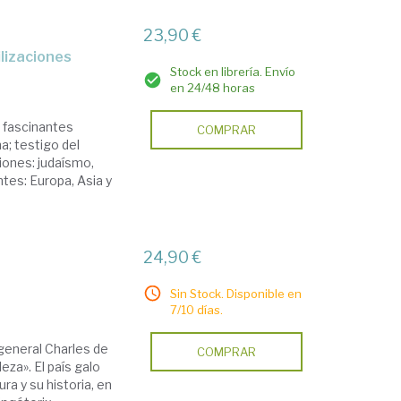
23,90 €
ilizaciones
Stock en librería. Envío
en 24/48 horas
s fascinantes
COMPRAR
a; testigo del
iones: judaísmo,
ntes: Europa, Asia y
24,90 €
Sin Stock. Disponible en
7/10 días.
l general Charles de
COMPRAR
deza». El país galo
ra y su historia, en