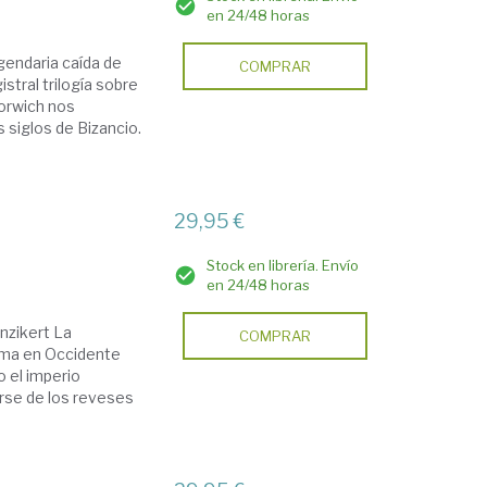
en 24/48 horas
egendaria caída de
COMPRAR
stral trilogía sobre
Norwich nos
 siglos de Bizancio.
29,95 €
Stock en librería. Envío
en 24/48 horas
nzikert La
COMPRAR
ma en Occidente
o el imperio
rse de los reveses