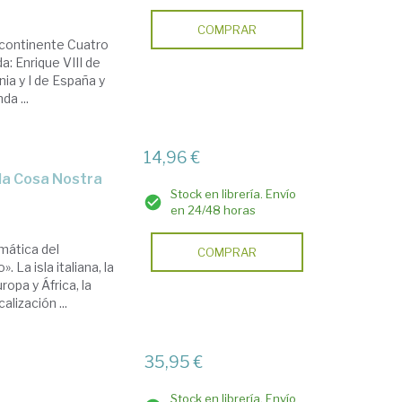
COMPRAR
 continente Cuatro
a: Enrique VIII de
nia y I de España y
a ...
14,96 €
 la Cosa Nostra
Stock en librería. Envío
en 24/48 horas
gmática del
COMPRAR
 La isla italiana, la
opa y África, la
lización ...
35,95 €
Stock en librería. Envío