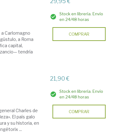
29,95 €
Stock en librería. Envío
en 24/48 horas
o a Carlomagno
COMPRAR
gústulo, a Roma
ica capital,
izancio— tendría
21,90 €
Stock en librería. Envío
en 24/48 horas
l general Charles de
COMPRAR
deza». El país galo
ra y su historia, en
gétorix ...