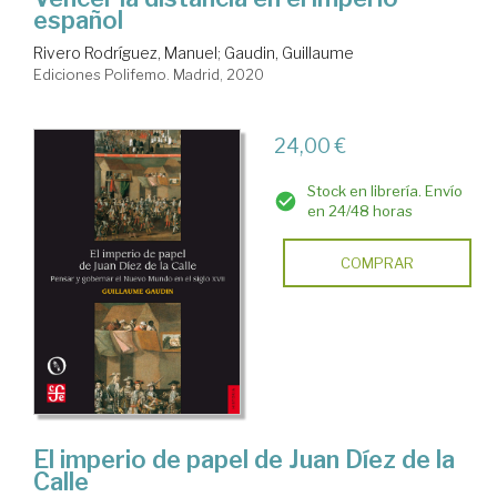
español
Rivero Rodríguez, Manuel
;
Gaudin, Guillaume
Ediciones Polifemo. Madrid, 2020
24,00 €
Stock en librería. Envío
en 24/48 horas
COMPRAR
El imperio de papel de Juan Díez de la
Calle