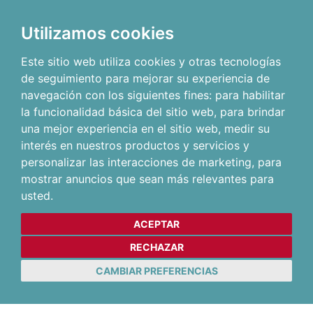
Utilizamos cookies
Este sitio web utiliza cookies y otras tecnologías
de seguimiento para mejorar su experiencia de
navegación con los siguientes fines:
para habilitar
la funcionalidad básica del sitio web
,
para brindar
una mejor experiencia en el sitio web
,
medir su
interés en nuestros productos y servicios y
personalizar las interacciones de marketing
,
para
mostrar anuncios que sean más relevantes para
usted
.
ACEPTAR
RECHAZAR
CAMBIAR PREFERENCIAS