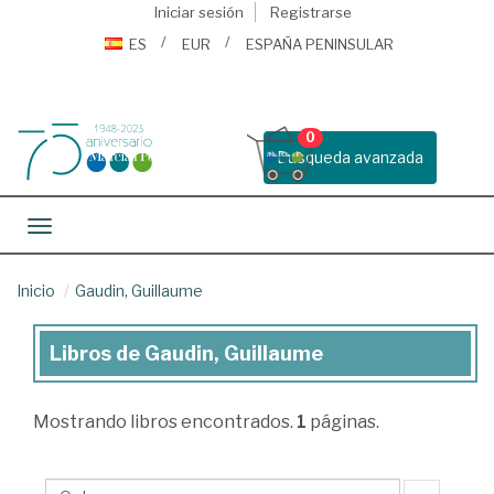
Iniciar sesión
Registrarse
ES
EUR
ESPAÑA PENINSULAR
0
Busqueda avanzada
Toggle navigation
Inicio
Gaudin, Guillaume
Libros de Gaudin, Guillaume
Libros
de
Mostrando
libros encontrados.
1
páginas.
Gaudin,
Guillaume