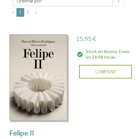
Manuel
↑
(current)
«
1
2
»
15,95 €
Stock en librería. Envío
en 24/48 horas
COMPRAR
Felipe II