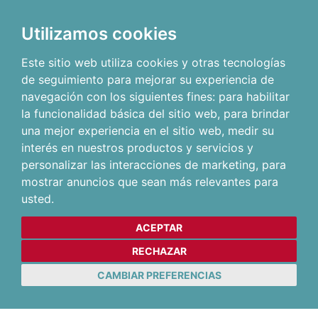
Utilizamos cookies
Este sitio web utiliza cookies y otras tecnologías
de seguimiento para mejorar su experiencia de
navegación con los siguientes fines:
para habilitar
la funcionalidad básica del sitio web
,
para brindar
una mejor experiencia en el sitio web
,
medir su
interés en nuestros productos y servicios y
personalizar las interacciones de marketing
,
para
mostrar anuncios que sean más relevantes para
usted
.
ACEPTAR
RECHAZAR
CAMBIAR PREFERENCIAS