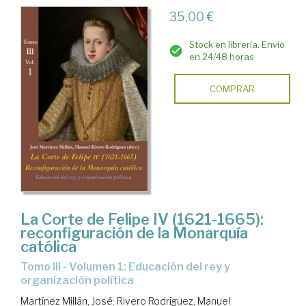
35,00 €
Stock en librería. Envío
en 24/48 horas
COMPRAR
La Corte de Felipe IV (1621-1665):
reconfiguración de la Monarquía
católica
Tomo III - Volumen 1: Educación del rey y
organización política
Martínez Millán, José
;
Rivero Rodríguez, Manuel