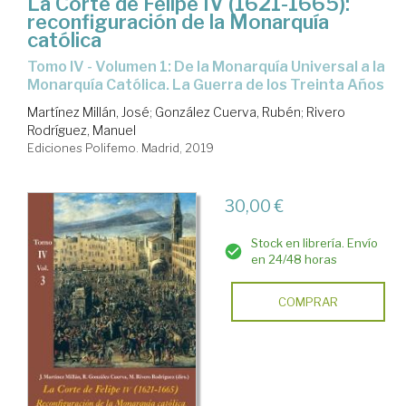
La Corte de Felipe IV (1621-1665):
reconfiguración de la Monarquía
católica
Tomo IV - Volumen 1: De la Monarquía Universal a la
Monarquía Católica. La Guerra de los Treinta Años
Martínez Millán, José
;
González Cuerva, Rubén
;
Rivero
Rodríguez, Manuel
Ediciones Polifemo. Madrid, 2019
30,00 €
Stock en librería. Envío
en 24/48 horas
COMPRAR