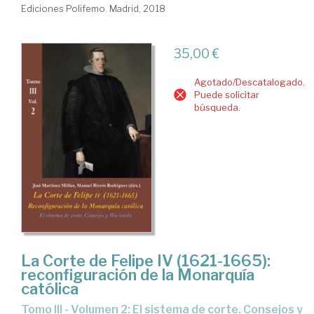
Ediciones Polifemo. Madrid, 2018
35,00 €
Agotado/Descatalogado.
Puede solicitar
búsqueda.
La Corte de Felipe IV (1621-1665):
reconfiguración de la Monarquía
católica
Tomo III - Volumen 2: El sistema de corte. Consejos y