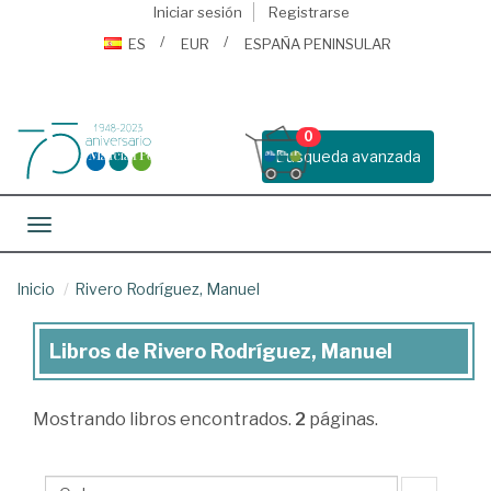
Iniciar sesión
Registrarse
ES
EUR
ESPAÑA PENINSULAR
0
Busqueda avanzada
Toggle navigation
Inicio
Rivero Rodríguez, Manuel
Libros de Rivero Rodríguez, Manuel
Libros
de
Mostrando
libros encontrados.
2
páginas.
Rivero
Rodríguez,