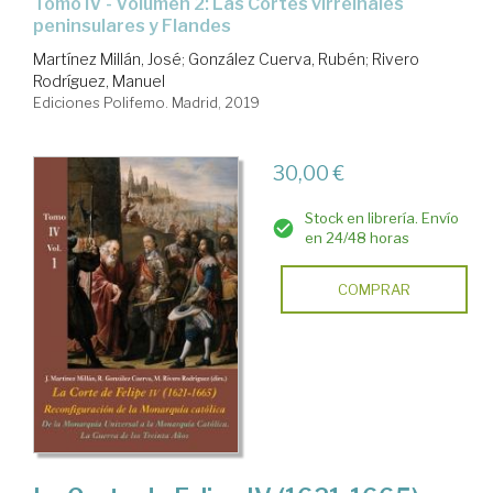
Tomo IV - Volumen 2: Las Cortes virreinales
peninsulares y Flandes
Martínez Millán, José
;
González Cuerva, Rubén
;
Rivero
Rodríguez, Manuel
Ediciones Polifemo. Madrid, 2019
30,00 €
Stock en librería. Envío
en 24/48 horas
COMPRAR