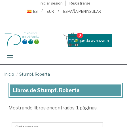
Iniciar sesión
Registrarse
ES
EUR
ESPAÑA PENINSULAR
0
Busqueda avanzada
Toggle navigation
Inicio
Stumpf, Roberta
Libros de Stumpf, Roberta
Libros
de
Mostrando
libros encontrados.
1
páginas.
Stumpf,
Roberta