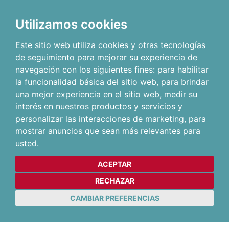
Utilizamos cookies
Este sitio web utiliza cookies y otras tecnologías
de seguimiento para mejorar su experiencia de
navegación con los siguientes fines:
para habilitar
la funcionalidad básica del sitio web
,
para brindar
una mejor experiencia en el sitio web
,
medir su
interés en nuestros productos y servicios y
personalizar las interacciones de marketing
,
para
mostrar anuncios que sean más relevantes para
usted
.
ACEPTAR
RECHAZAR
CAMBIAR PREFERENCIAS