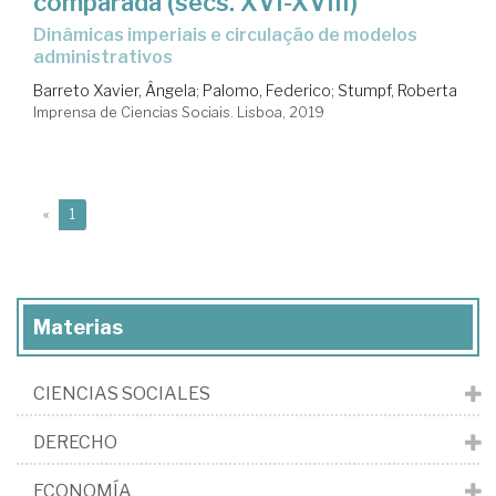
comparada (sécs. XVI-XVIII)
Dinâmicas imperiais e circulação de modelos
administrativos
Barreto Xavier, Ângela
;
Palomo, Federico
;
Stumpf, Roberta
Imprensa de Ciencias Sociais. Lisboa, 2019
(current)
«
1
Materias
CIENCIAS SOCIALES
DERECHO
ECONOMÍA