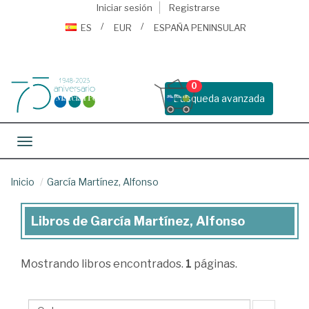
Iniciar sesión
Registrarse
ES
EUR
ESPAÑA PENINSULAR
0
Busqueda avanzada
Toggle navigation
Inicio
García Martínez, Alfonso
Libros de García Martínez, Alfonso
Libros
de
Mostrando
libros encontrados.
1
páginas.
García
Martínez,