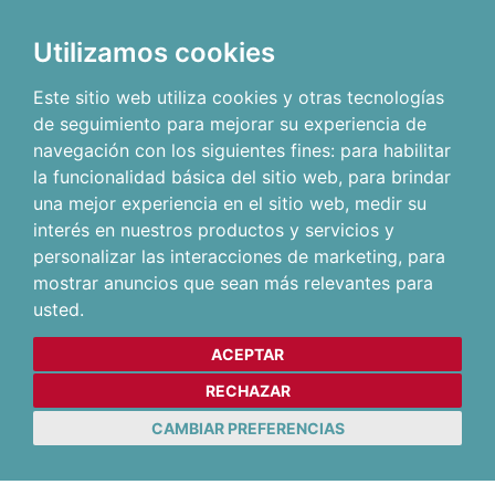
Utilizamos cookies
Este sitio web utiliza cookies y otras tecnologías
de seguimiento para mejorar su experiencia de
navegación con los siguientes fines:
para habilitar
la funcionalidad básica del sitio web
,
para brindar
una mejor experiencia en el sitio web
,
medir su
interés en nuestros productos y servicios y
personalizar las interacciones de marketing
,
para
mostrar anuncios que sean más relevantes para
usted
.
ACEPTAR
RECHAZAR
CAMBIAR PREFERENCIAS