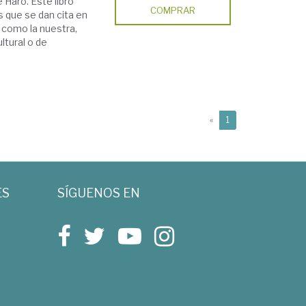
 Haro. Este libro
COMPRAR
s que se dan cita en
 como la nuestra,
ltural o de
(current)
«
1
ES
SÍGUENOS EN