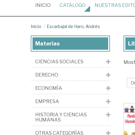
(CURRENT)
INICIO
CATÁLOGO
NUESTRAS
EDIT
Inicio
Escarbajal de Haro, Andrés
Materias
Li
Lib
de
CIENCIAS SOCIALES
Mos
Esc
de
DERECHO
Har
ECONOMÍA
An
EMPRESA
HISTORIA Y CIENCIAS
HUMANAS
OTRAS CATEGORÍAS