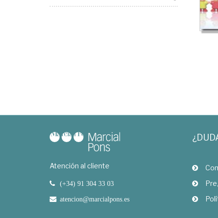
¿DUD
Atención al cliente
Com
Pre
(+34) 91 304 33 03
Polí
atencion@marcialpons.es