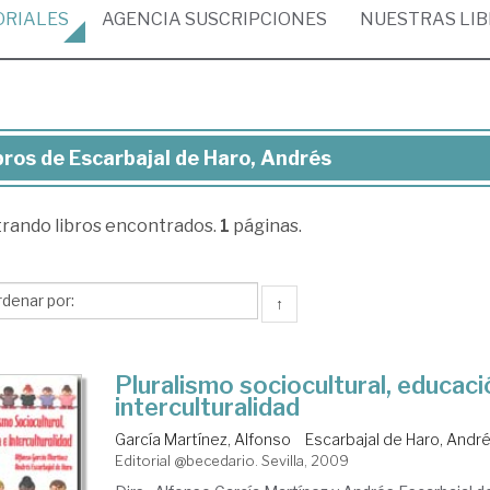
ORIALES
AGENCIA
SUSCRIPCIONES
NUESTRAS
LI
bros de Escarbajal de Haro, Andrés
ros
trando
libros encontrados.
1
páginas.
arbajal
o,
↑
drés
Pluralismo sociocultural, educaci
interculturalidad
García Martínez, Alfonso
Escarbajal de Haro, Andr
Editorial @becedario. Sevilla, 2009