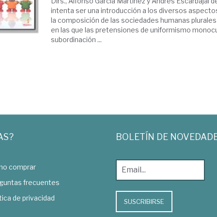
Dirs., Alfonso García Martínez y Andrés Escarbajal de
intenta ser una introducción a los diversos aspecto
la composición de las sociedades humanas plurales
en las que las pretensiones de uniformismo monocu
subordinación ...
AS?
BOLETÍN DE NOVEDAD
o comprar
guntas frecuentes
tica de privacidad
SUSCRIBIRSE