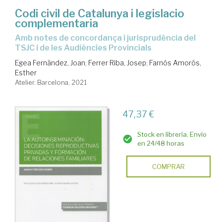
Codi civil de Catalunya i legislacio
complementaria
amb notes de concordança i jurisprudència del
TSJC i de les Audiències Provincials
Egea Fernàndez, Joan
;
Ferrer Riba, Josep
;
Farnós Amorós,
Esther
Atelier. Barcelona, 2021
47,37 €
Stock en librería. Envío
en 24/48 horas
COMPRAR