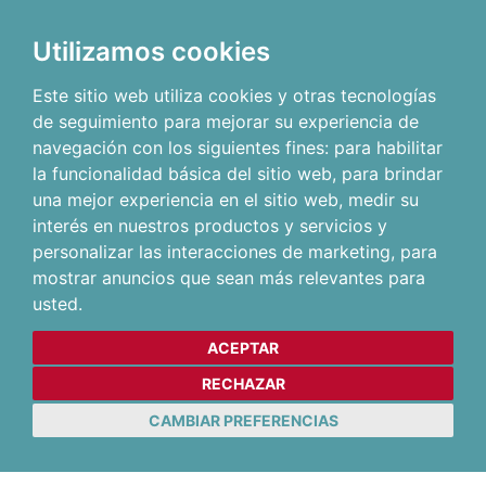
Utilizamos cookies
Este sitio web utiliza cookies y otras tecnologías
de seguimiento para mejorar su experiencia de
navegación con los siguientes fines:
para habilitar
la funcionalidad básica del sitio web
,
para brindar
una mejor experiencia en el sitio web
,
medir su
interés en nuestros productos y servicios y
personalizar las interacciones de marketing
,
para
mostrar anuncios que sean más relevantes para
usted
.
ACEPTAR
RECHAZAR
CAMBIAR PREFERENCIAS