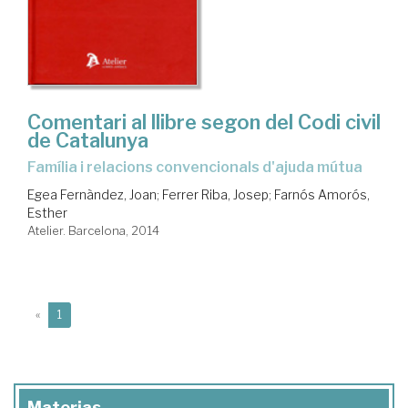
Comentari al llibre segon del Codi civil
de Catalunya
família i relacions convencionals d'ajuda mútua
Egea Fernàndez, Joan
;
Ferrer Riba, Josep
;
Farnós Amorós,
Esther
Atelier. Barcelona, 2014
(current)
«
1
Materias