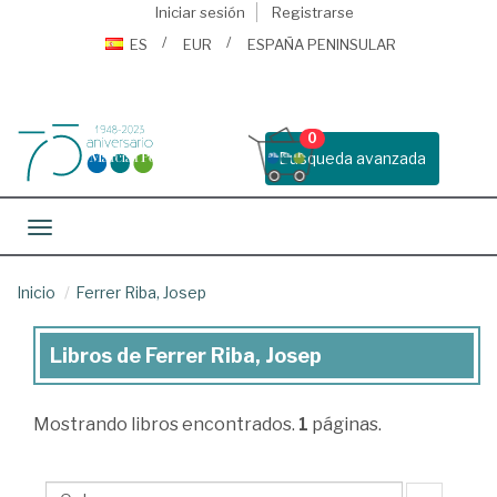
Iniciar sesión
Registrarse
ES
EUR
ESPAÑA PENINSULAR
0
Busqueda avanzada
Toggle navigation
Inicio
Ferrer Riba, Josep
Libros de Ferrer Riba, Josep
Libros
de
Mostrando
libros encontrados.
1
páginas.
Ferrer
Riba,