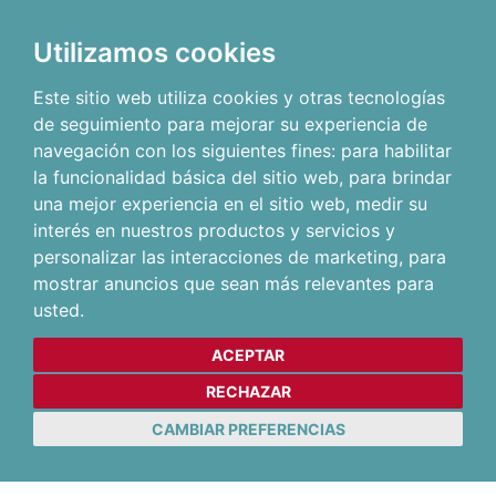
Utilizamos cookies
Este sitio web utiliza cookies y otras tecnologías
de seguimiento para mejorar su experiencia de
navegación con los siguientes fines:
para habilitar
la funcionalidad básica del sitio web
,
para brindar
una mejor experiencia en el sitio web
,
medir su
interés en nuestros productos y servicios y
personalizar las interacciones de marketing
,
para
mostrar anuncios que sean más relevantes para
usted
.
ACEPTAR
RECHAZAR
CAMBIAR PREFERENCIAS