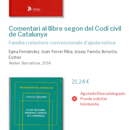
Comentari al llibre segon del Codi civil
de Catalunya
família i relacions convencionals d'ajuda mútua
Egea Fernàndez, Joan
;
Ferrer Riba, Josep
;
Farnós Amorós,
Esther
Atelier. Barcelona, 2014
21,24 €
Agotado/Descatalogado.
Puede solicitar
búsqueda.