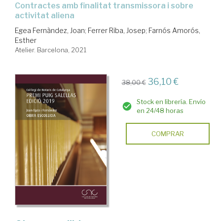
contractes amb finalitat transmissora i sobre
activitat aliena
Egea Fernàndez, Joan
;
Ferrer Riba, Josep
;
Farnós Amorós,
Esther
Atelier. Barcelona, 2021
36,10 €
38,00 €
Stock en librería. Envío
en 24/48 horas
COMPRAR