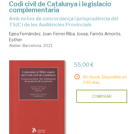
Codi civil de Catalunya i legislacio
complementaria
amb notes de concordança i jurisprudència del
TSJC i de les Audiències Provincials
Egea Fernàndez, Joan
;
Ferrer Riba, Josep
;
Farnós Amorós,
Esther
Atelier. Barcelona, 2021
55,00 €
Sin Stock. Disponible en
7/10 días.
COMPRAR