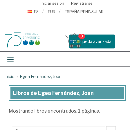
Iniciar sesión
Registrarse
ES
EUR
ESPAÑA PENINSULAR
0
Busqueda avanzada
Toggle navigation
Inicio
Egea Fernàndez, Joan
Libros de Egea Fernàndez, Joan
Libros
de
Mostrando
libros encontrados.
1
páginas.
Egea
Fernàndez,