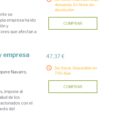
demanda. En firme sin
devolución
ente se
opia empresa ha ido
COMPRAR
ión y
tores que afectan a
 y empresa
47,37 €
Sin Stock. Disponible en
pere Navarro,
7/10 días.
COMPRAR
s, impone al
alud de los
lacionados con el
avés del