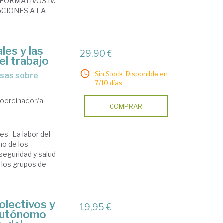
FORMATIVOS IV.
ACIONES A LA
les y las
29,90 €
el trabajo
Sin Stock. Disponible en
7/10 días.
oordinador/a.
COMPRAR
es -La labor del
ho de los
seguridad y salud
n los grupos de
olectivos y
19,95 €
 autónomo