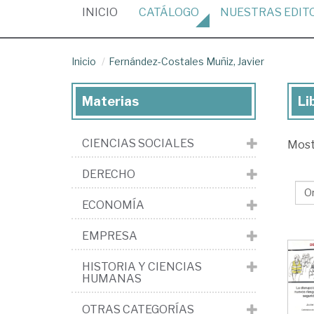
(CURRENT)
INICIO
CATÁLOGO
NUESTRAS
EDIT
Inicio
Fernández-Costales Muñiz, Javier
Materias
Li
Lib
de
CIENCIAS SOCIALES
Mos
Fe
Cos
DERECHO
Muñ
ECONOMÍA
Jav
EMPRESA
HISTORIA Y CIENCIAS
HUMANAS
OTRAS CATEGORÍAS