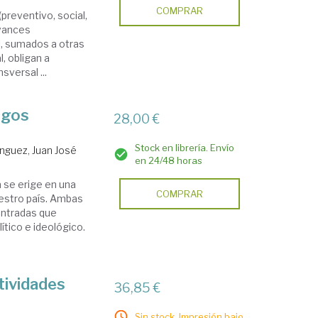
COMPRAR
preven­tivo, social,
avances
al, sumados a otras
, obligan a
sversal ...
sgos
28,00 €
Stock en librería. Envío
guez, Juan José
en 24/48 horas
a se erige en una
COMPRAR
estro país. Ambas
ontradas que
ítico e ideológico.
tividades
36,85 €
Sin stock. Impresión bajo