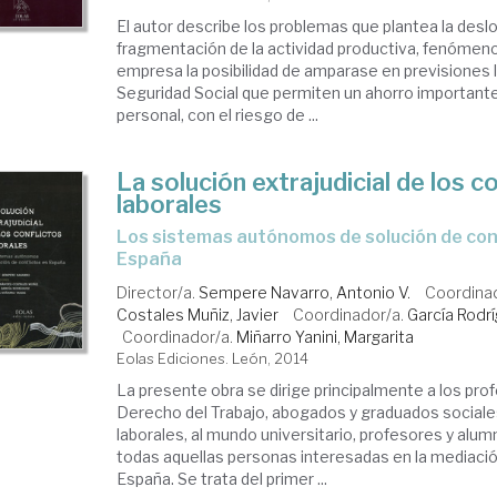
El autor describe los problemas que plantea la deslo
fragmentación de la actividad productiva, fenómenos
empresa la posibilidad de amparase en previsiones 
Seguridad Social que permiten un ahorro important
personal, con el riesgo de ...
La solución extrajudicial de los c
laborales
los sistemas autónomos de solución de conflictos en
España
Director/a.
Sempere Navarro, Antonio V.
Coordina
Costales Muñiz, Javier
Coordinador/a.
García Rodr
Coordinador/a.
Miñarro Yanini, Margarita
Eolas Ediciones. León, 2014
La presente obra se dirige principalmente a los pro
Derecho del Trabajo, abogados y graduados sociale
laborales, al mundo universitario, profesores y alumn
todas aquellas personas interesadas en la mediació
España. Se trata del primer ...