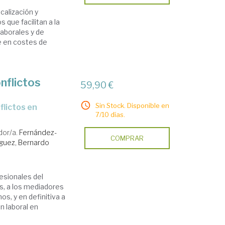
calización y
 que facilitan a la
laborales y de
e en costes de
onflictos
59,90 €
Sin Stock. Disponible en
7/10 días.
dor/a.
Fernández-
COMPRAR
íguez, Bernardo
fesionales del
s, a los mediadores
os, y en definitiva a
n laboral en