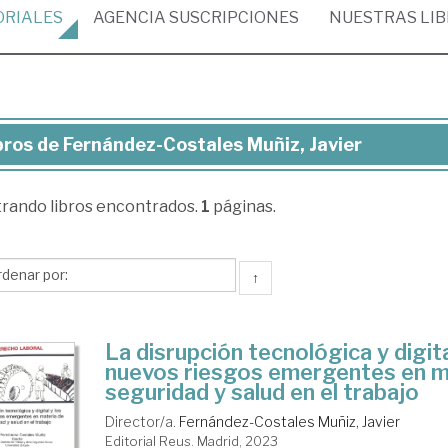
ORIALES
AGENCIA
SUSCRIPCIONES
NUESTRAS
LI
bros de Fernández-Costales Muñiz, Javier
ros
trando
libros encontrados.
1
páginas.
rnández-
tales
iz,
↑
ier
La disrupción tecnológica y digita
nuevos riesgos emergentes en m
seguridad y salud en el trabajo
Director/a.
Fernández-Costales Muñiz, Javier
Editorial Reus. Madrid, 2023