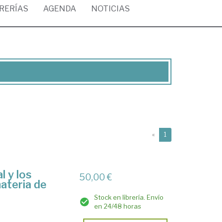
BRERÍAS
AGENDA
NOTICIAS
(current)
«
1
l y los
50,00 €
ateria de
Stock en librería. Envío
en 24/48 horas