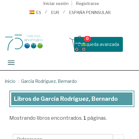
Iniciar sesión
Registrarse
ES
EUR
ESPAÑA PENINSULAR
0
Busqueda avanzada
Toggle navigation
Inicio
García Rodríguez, Bernardo
Libros de García Rodríguez, Bernardo
Libros
de
Mostrando
libros encontrados.
1
páginas.
García
Rodríguez,