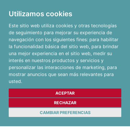
Utilizamos cookies
Este sitio web utiliza cookies y otras tecnologías
de seguimiento para mejorar su experiencia de
navegación con los siguientes fines:
para habilitar
la funcionalidad básica del sitio web
,
para brindar
una mejor experiencia en el sitio web
,
medir su
interés en nuestros productos y servicios y
personalizar las interacciones de marketing
,
para
mostrar anuncios que sean más relevantes para
usted
.
ACEPTAR
RECHAZAR
CAMBIAR PREFERENCIAS