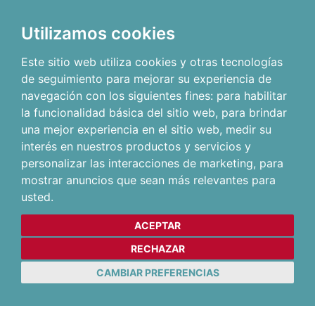
Utilizamos cookies
Este sitio web utiliza cookies y otras tecnologías
de seguimiento para mejorar su experiencia de
navegación con los siguientes fines:
para habilitar
la funcionalidad básica del sitio web
,
para brindar
una mejor experiencia en el sitio web
,
medir su
interés en nuestros productos y servicios y
personalizar las interacciones de marketing
,
para
mostrar anuncios que sean más relevantes para
usted
.
ACEPTAR
RECHAZAR
CAMBIAR PREFERENCIAS