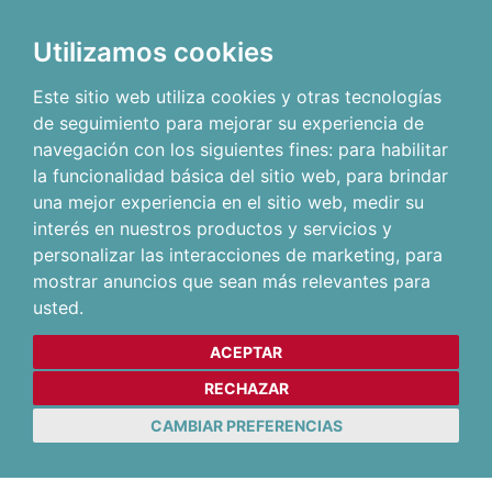
Utilizamos cookies
Este sitio web utiliza cookies y otras tecnologías
de seguimiento para mejorar su experiencia de
navegación con los siguientes fines:
para habilitar
la funcionalidad básica del sitio web
,
para brindar
una mejor experiencia en el sitio web
,
medir su
interés en nuestros productos y servicios y
personalizar las interacciones de marketing
,
para
mostrar anuncios que sean más relevantes para
usted
.
ACEPTAR
RECHAZAR
CAMBIAR PREFERENCIAS