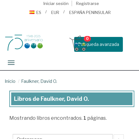
Iniciar sesión
Registrarse
ES
EUR
ESPAÑA PENINSULAR
0
Busqueda avanzada
Toggle navigation
Inicio
Faulkner, David O.
Libros de Faulkner, David O.
Libros
de
Mostrando
libros encontrados.
1
páginas.
Faulkner,
David