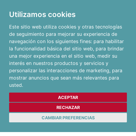
Utilizamos cookies
Este sitio web utiliza cookies y otras tecnologías
de seguimiento para mejorar su experiencia de
navegación con los siguientes fines:
para habilitar
la funcionalidad básica del sitio web
,
para brindar
una mejor experiencia en el sitio web
,
medir su
interés en nuestros productos y servicios y
personalizar las interacciones de marketing
,
para
mostrar anuncios que sean más relevantes para
usted
.
ACEPTAR
RECHAZAR
CAMBIAR PREFERENCIAS