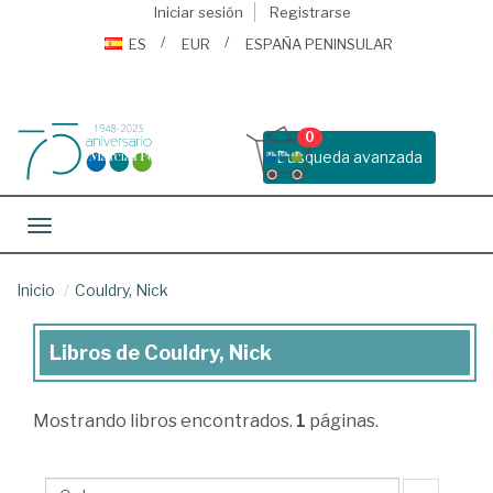
Iniciar sesión
Registrarse
ES
EUR
ESPAÑA PENINSULAR
0
Busqueda avanzada
Toggle navigation
Inicio
Couldry, Nick
Libros de Couldry, Nick
Libros
de
Mostrando
libros encontrados.
1
páginas.
Couldry,
Nick