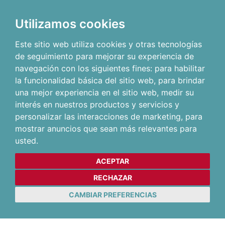
Utilizamos cookies
Este sitio web utiliza cookies y otras tecnologías
de seguimiento para mejorar su experiencia de
navegación con los siguientes fines:
para habilitar
la funcionalidad básica del sitio web
,
para brindar
una mejor experiencia en el sitio web
,
medir su
interés en nuestros productos y servicios y
personalizar las interacciones de marketing
,
para
mostrar anuncios que sean más relevantes para
usted
.
ACEPTAR
RECHAZAR
CAMBIAR PREFERENCIAS