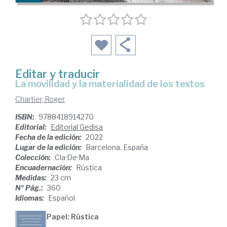
Editar y traducir
la movilidad y la materialidad de los textos
Chartier, Roger
ISBN:
9788418914270
Editorial:
Editorial Gedisa
Fecha de la edición:
2022
Lugar de la edición:
Barcelona. España
Colección:
Cla·De·Ma
Encuadernación:
Rústica
Medidas:
23 cm
Nº Pág.:
360
Idiomas:
Español
Papel: Rústica