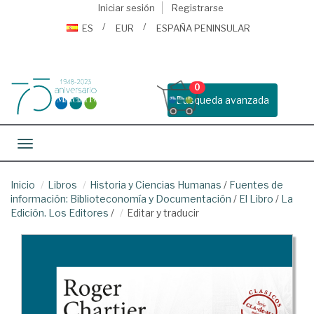
Iniciar sesión
Registrarse
ES
EUR
ESPAÑA PENINSULAR
0
Busqueda avanzada
Toggle navigation
Inicio
Libros
Historia y Ciencias Humanas
/
Fuentes de
información: Biblioteconomía y Documentación
/
El Libro
/
La
Edición. Los Editores
/
Editar y traducir