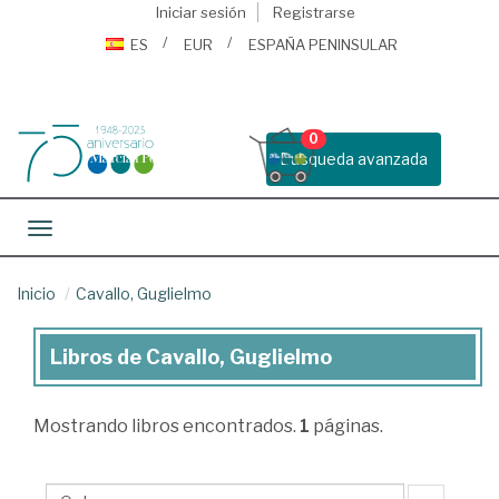
Iniciar sesión
Registrarse
ES
EUR
ESPAÑA PENINSULAR
0
Busqueda avanzada
Toggle navigation
Inicio
Cavallo, Guglielmo
Libros de Cavallo, Guglielmo
Libros
de
Mostrando
libros encontrados.
1
páginas.
Cavallo,
Guglielmo