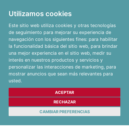
Utilizamos cookies
Este sitio web utiliza cookies y otras tecnologías
de seguimiento para mejorar su experiencia de
navegación con los siguientes fines:
para habilitar
la funcionalidad básica del sitio web
,
para brindar
una mejor experiencia en el sitio web
,
medir su
interés en nuestros productos y servicios y
personalizar las interacciones de marketing
,
para
mostrar anuncios que sean más relevantes para
usted
.
ACEPTAR
RECHAZAR
CAMBIAR PREFERENCIAS