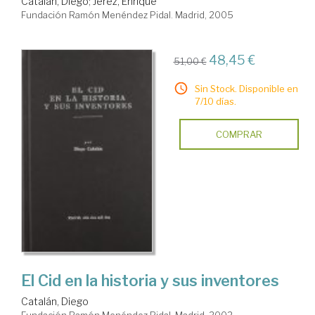
Catalán, Diego
;
Jerez, Enrique
Fundación Ramón Menéndez Pidal. Madrid, 2005
48,45 €
51,00 €
Sin Stock. Disponible en
7/10 días.
COMPRAR
El Cid en la historia y sus inventores
Catalán, Diego
Fundación Ramón Menéndez Pidal. Madrid, 2002