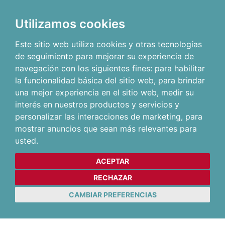
Utilizamos cookies
Este sitio web utiliza cookies y otras tecnologías
de seguimiento para mejorar su experiencia de
navegación con los siguientes fines:
para habilitar
la funcionalidad básica del sitio web
,
para brindar
una mejor experiencia en el sitio web
,
medir su
interés en nuestros productos y servicios y
personalizar las interacciones de marketing
,
para
mostrar anuncios que sean más relevantes para
usted
.
ACEPTAR
RECHAZAR
CAMBIAR PREFERENCIAS