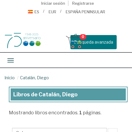
Iniciar sesión
Registrarse
ES
EUR
ESPAÑA PENINSULAR
0
Busqueda avanzada
Toggle navigation
Inicio
Catalán, Diego
Libros de Catalán, Diego
Libros
de
Mostrando
libros encontrados.
1
páginas.
Catalán,
Diego