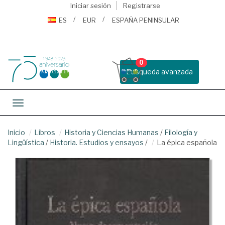
Iniciar sesión
Registrarse
ES
EUR
ESPAÑA PENINSULAR
0
Busqueda avanzada
Toggle navigation
Inicio
Libros
Historia y Ciencias Humanas
/
Filología y
Lingüística
/
Historia. Estudios y ensayos
/
La épica española