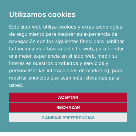
Utilizamos cookies
Este sitio web utiliza cookies y otras tecnologías
de seguimiento para mejorar su experiencia de
navegación con los siguientes fines:
para habilitar
la funcionalidad básica del sitio web
,
para brindar
una mejor experiencia en el sitio web
,
medir su
interés en nuestros productos y servicios y
personalizar las interacciones de marketing
,
para
mostrar anuncios que sean más relevantes para
usted
.
ACEPTAR
RECHAZAR
CAMBIAR PREFERENCIAS