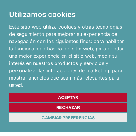
Utilizamos cookies
Este sitio web utiliza cookies y otras tecnologías
de seguimiento para mejorar su experiencia de
navegación con los siguientes fines:
para habilitar
la funcionalidad básica del sitio web
,
para brindar
una mejor experiencia en el sitio web
,
medir su
interés en nuestros productos y servicios y
personalizar las interacciones de marketing
,
para
mostrar anuncios que sean más relevantes para
usted
.
ACEPTAR
RECHAZAR
CAMBIAR PREFERENCIAS