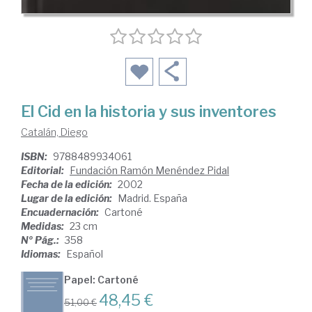
El Cid en la historia y sus inventores
Catalán, Diego
ISBN:
9788489934061
Editorial:
Fundación Ramón Menéndez Pidal
Fecha de la edición:
2002
Lugar de la edición:
Madrid. España
Encuadernación:
Cartoné
Medidas:
23 cm
Nº Pág.:
358
Idiomas:
Español
Papel: Cartoné
48,45 €
51,00 €