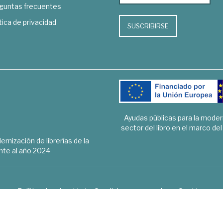
guntas frecuentes
tica de privacidad
SUSCRIBIRSE
Ayudas públicas para la mode
sector del libro en el marco de
rnización de librerías de la
te al año 2024
Política de privacidad
Condiciones generales
Cookies
6 © 1948 - 2018. Librería de Derecho, Economía, Empresa, Ciencias 
Hospedaje y desarrollo
OPTYMA