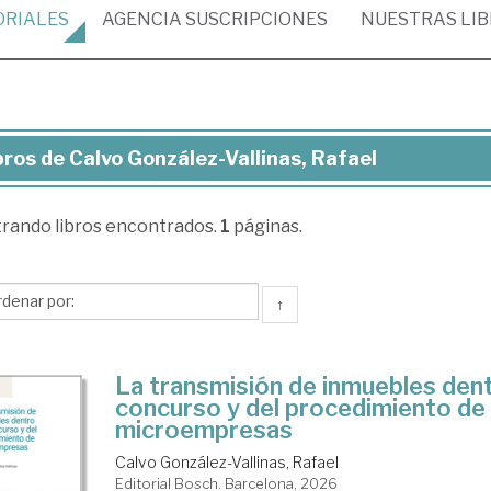
ORIALES
AGENCIA
SUSCRIPCIONES
NUESTRAS
LI
bros de Calvo González-Vallinas, Rafael
ros
trando
libros encontrados.
1
páginas.
lvo
nzález-
linas,
↑
ael
La transmisión de inmuebles dent
concurso y del procedimiento de
microempresas
Calvo González-Vallinas, Rafael
Editorial Bosch. Barcelona, 2026