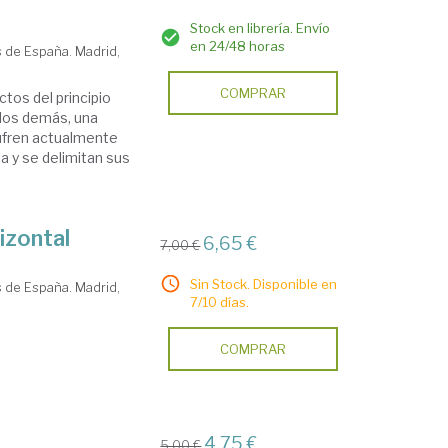
Stock en librería. Envío
en 24/48 horas
 de España. Madrid,
COMPRAR
tos del principio
 los demás, una
sufren actualmente
ia y se delimitan sus
izontal
6,65 €
7,00 €
Sin Stock. Disponible en
 de España. Madrid,
7/10 días.
COMPRAR
4,75 €
5,00 €