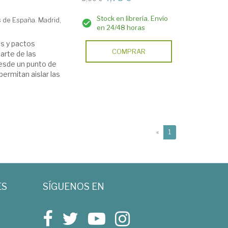
Stock en librería. Envío
 de España. Madrid,
en 24/48 horas
as y pactos
COMPRAR
arte de las
desde un punto de
permitan aislar las
(current)
«
1
ES
SÍGUENOS EN