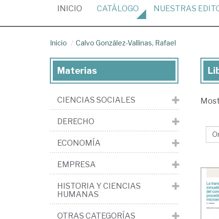
(CURRENT)
INICIO
CATÁLOGO
NUESTRAS
EDIT
Inicio
Calvo González-Vallinas, Rafael
Materias
Li
Lib
de
CIENCIAS SOCIALES
Mos
Ca
Go
DERECHO
Val
ECONOMÍA
Raf
EMPRESA
HISTORIA Y CIENCIAS
HUMANAS
OTRAS CATEGORÍAS