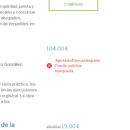
COMPRAR
ropiedad, jurista y
tecario y concursal.
ra abogados,
ón de inmuebles en
104,00 €
Agotado/Descatalogado.
vo González-
Puede solicitar
búsqueda.
vista práctico, los
 en las ejecuciones
registral. La obra
 a los
 de la
19,00 €
20,00 €