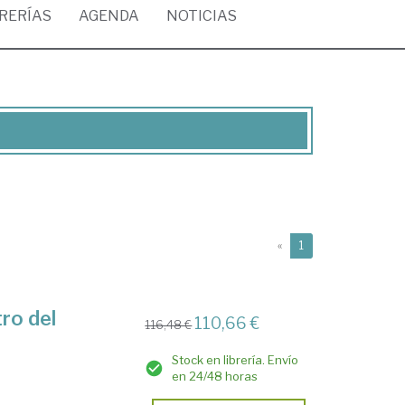
BRERÍAS
AGENDA
NOTICIAS
(current)
«
1
ro del
110,66 €
116,48 €
Stock en librería. Envío
en 24/48 horas