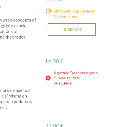
n
Sin Stock. Disponible en
5/6 semanas.
ly used concepts of
gy into a radical
COMPRAR
cations of
and theoretical
14,00 €
Agotado/Descatalogado.
Puede solicitar
búsqueda.
panorama que nos
e a sí misma en
 Tampoco podemos
 ...
22,00 €