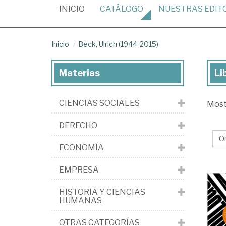
(CURRENT)
INICIO
CATÁLOGO
NUESTRAS
EDIT
Inicio
Beck, Ulrich (1944-2015)
Materias
Li
Lib
de
CIENCIAS SOCIALES
Mos
Be
Ulr
DERECHO
(1
ECONOMÍA
20
EMPRESA
HISTORIA Y CIENCIAS
HUMANAS
OTRAS CATEGORÍAS