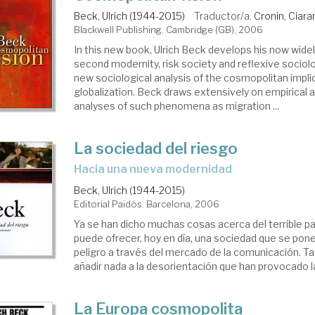
Beck, Ulrich (1944-2015)
Traductor/a.
Cronin, Ciara
Blackwell Publishing. Cambridge (GB), 2006
In this new book, Ulrich Beck develops his now wide
second modernity, risk society and reflexive sociolo
new sociological analysis of the cosmopolitan impli
globalization. Beck draws extensively on empirical 
analyses of such phenomena as migration ...
La sociedad del riesgo
hacia una nueva modernidad
Beck, Ulrich (1944-2015)
Editorial Paidós. Barcelona, 2006
Ya se han dicho muchas cosas acerca del terrible 
puede ofrecer, hoy en día, una sociedad que se pon
peligro a través del mercado de la comunicación.
añadir nada a la desorientación que han provocado las
La Europa cosmopolita