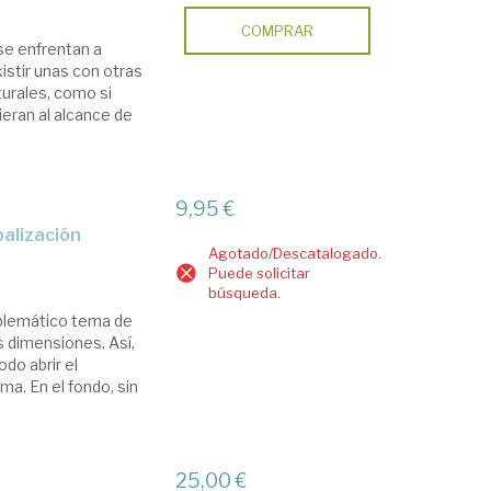
COMPRAR
 se enfrentan a
istir unas con otras
urales, como si
ieran al alcance de
9,95 €
balización
Agotado/Descatalogado.
Puede solicitar
búsqueda.
roblemático tema de
us dimensiones. Así,
do abrir el
ma. En el fondo, sin
25,00 €