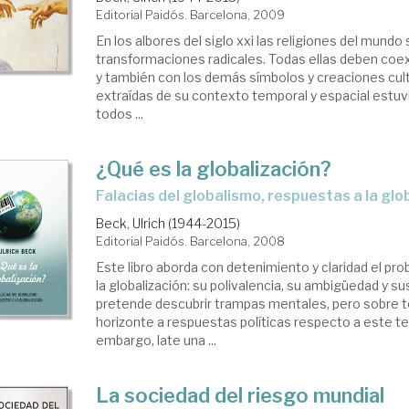
Editorial Paidós. Barcelona, 2009
En los albores del siglo xxi las religiones del mundo
transformaciones radicales. Todas ellas deben coex
y también con los demás símbolos y creaciones cult
extraídas de su contexto temporal y espacial estuv
todos ...
¿Qué es la globalización?
falacias del globalismo, respuestas a la glo
Beck, Ulrich (1944-2015)
Editorial Paidós. Barcelona, 2008
Este libro aborda con detenimiento y claridad el p
la globalización: su polivalencia, su ambigüedad y s
pretende descubrir trampas mentales, pero sobre to
horizonte a respuestas políticas respecto a este te
embargo, late una ...
La sociedad del riesgo mundial