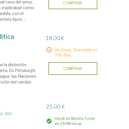
mal caos del amor,
COMPRAR
eck explicaban cómo
edida, con el
entes tipos ...
ítica
18,00 €
Sin Stock. Disponible en
7/10 días.
 la distinción
COMPRAR
leta. En Pittsburgh,
nhague, las Naciones
ención del cambio
25,00 €
Stock en librería. Envío
en 24/48 horas