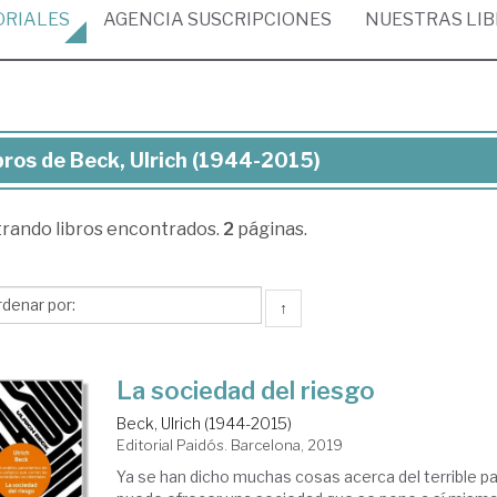
ORIALES
AGENCIA
SUSCRIPCIONES
NUESTRAS
LI
bros de Beck, Ulrich (1944-2015)
ros
trando
libros encontrados.
2
páginas.
ck,
ich
944-
↑
15)
La sociedad del riesgo
Beck, Ulrich (1944-2015)
Editorial Paidós. Barcelona, 2019
Ya se han dicho muchas cosas acerca del terrible 