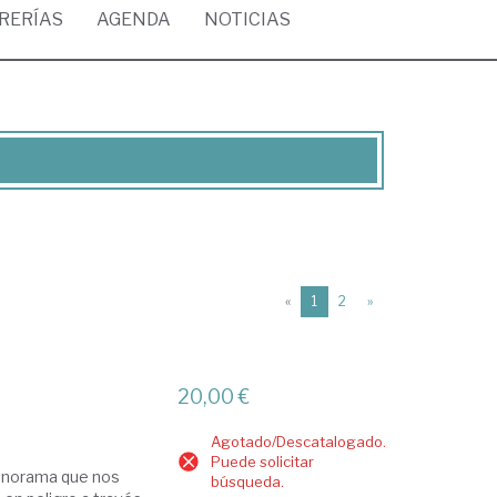
BRERÍAS
AGENDA
NOTICIAS
(current)
«
1
2
»
20,00 €
Agotado/Descatalogado.
Puede solicitar
panorama que nos
búsqueda.