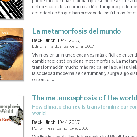
puede ofrecer una sociedad que se pone a sí misma 
del mercado de la comunicación. Tampoco podemos 
desorientación que han provocado las últimas fases d
La metamorfosis del mundo
Beck, Ulrich (1944-2015)
Editorial Paidós. Barcelona, 2017
Vivimos en un mundo cada vez más difícil de entend
cambiando: está en plena metamorfosis. La metamo
transformación mucho más radical en la que las vie
la sociedad moderna se derrumban y surge algo dist
entender ...
The metamosphosis of the worl
how climate change is transforming our concept of the
world
Beck, Ulrich (1944-2015)
Polity Press. Cambridge, 2016
We live in a world that is increasingly difficult to und