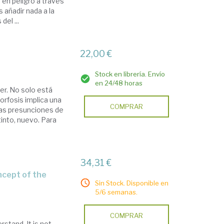
en peligro a través
añadir nada a la
el ...
22,00 €
Stock en librería. Envío
en 24/48 horas
er. No solo está
rfosis implica una
COMPRAR
jas presunciones de
into, nuevo. Para
d
34,31 €
Sin Stock. Disponible en
5/6 semanas.
COMPRAR
erstand. It is not