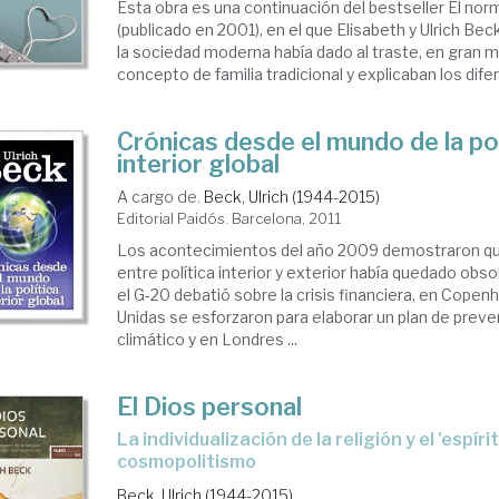
Esta obra es una continuación del bestseller El nor
(publicado en 2001), en el que Elisabeth y Ulrich B
la sociedad moderna había dado al traste, en gran m
concepto de familia tradicional y explicaban los difer
Crónicas desde el mundo de la pol
interior global
A cargo de.
Beck, Ulrich (1944-2015)
Editorial Paidós. Barcelona, 2011
Los acontecimientos del año 2009 demostraron que
entre política interior y exterior había quedado obso
el G-20 debatió sobre la crisis financiera, en Cope
Unidas se esforzaron para elaborar un plan de prev
climático y en Londres ...
El Dios personal
la individualización de la religión y el 'espíritu' del
cosmopolitismo
Beck, Ulrich (1944-2015)