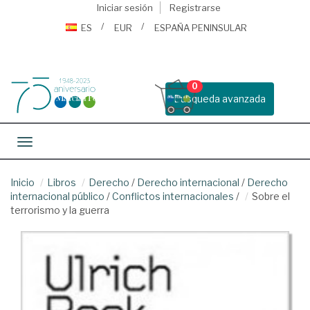
Iniciar sesión
Registrarse
ES
EUR
ESPAÑA PENINSULAR
0
Busqueda avanzada
Toggle navigation
Inicio
Libros
Derecho
/
Derecho internacional
/
Derecho
internacional público
/
Conflictos internacionales
/
Sobre el
terrorismo y la guerra