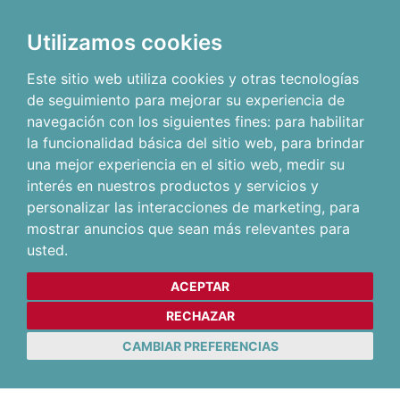
Utilizamos cookies
Este sitio web utiliza cookies y otras tecnologías
de seguimiento para mejorar su experiencia de
navegación con los siguientes fines:
para habilitar
la funcionalidad básica del sitio web
,
para brindar
una mejor experiencia en el sitio web
,
medir su
interés en nuestros productos y servicios y
personalizar las interacciones de marketing
,
para
mostrar anuncios que sean más relevantes para
usted
.
ACEPTAR
RECHAZAR
CAMBIAR PREFERENCIAS