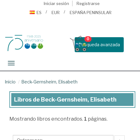
Iniciar sesión
Registrarse
ES
EUR
ESPAÑA PENINSULAR
0
Busqueda avanzada
Toggle navigation
Inicio
Beck-Gernsheim, Elisabeth
Libros de Beck-Gernsheim, Elisabeth
Libros
de
Mostrando
libros encontrados.
1
páginas.
Beck-
Gernsheim,