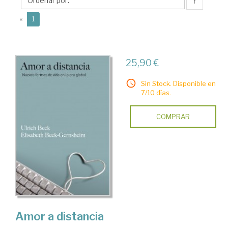
Elisabeth
↑
(current)
«
1
25,90 €
Sin Stock. Disponible en
7/10 días.
COMPRAR
Amor a distancia