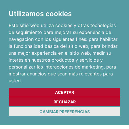
Utilizamos cookies
Este sitio web utiliza cookies y otras tecnologías
de seguimiento para mejorar su experiencia de
navegación con los siguientes fines:
para habilitar
la funcionalidad básica del sitio web
,
para brindar
una mejor experiencia en el sitio web
,
medir su
interés en nuestros productos y servicios y
personalizar las interacciones de marketing
,
para
mostrar anuncios que sean más relevantes para
usted
.
ACEPTAR
RECHAZAR
CAMBIAR PREFERENCIAS