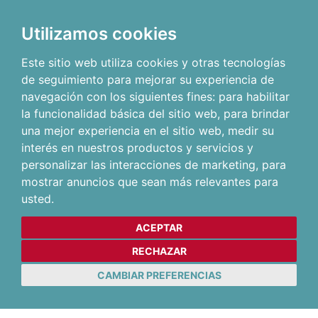
Utilizamos cookies
Este sitio web utiliza cookies y otras tecnologías
de seguimiento para mejorar su experiencia de
navegación con los siguientes fines:
para habilitar
la funcionalidad básica del sitio web
,
para brindar
una mejor experiencia en el sitio web
,
medir su
interés en nuestros productos y servicios y
personalizar las interacciones de marketing
,
para
mostrar anuncios que sean más relevantes para
usted
.
ACEPTAR
RECHAZAR
CAMBIAR PREFERENCIAS