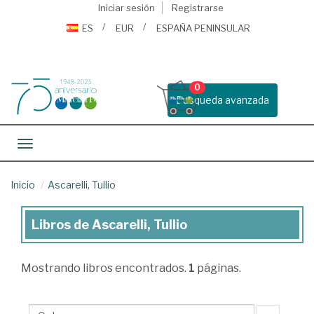
Iniciar sesión
Registrarse
ES
EUR
ESPAÑA PENINSULAR
0
Busqueda avanzada
Toggle navigation
Inicio
Ascarelli, Tullio
Libros de Ascarelli, Tullio
Libros
de
Mostrando
libros encontrados.
1
páginas.
Ascarelli,
Tullio