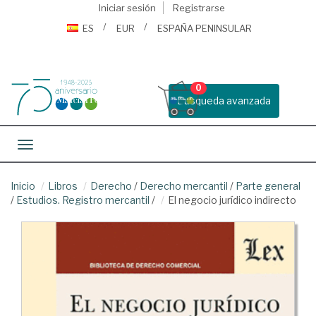
Iniciar sesión
Registrarse
ES
EUR
ESPAÑA PENINSULAR
0
Busqueda avanzada
Toggle navigation
Inicio
Libros
Derecho
/
Derecho mercantil
/
Parte general
/
Estudios. Registro mercantil
/
El negocio jurídico indirecto