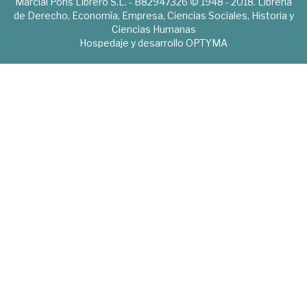
Marcial Pons Librero S.L. - B82947326 © 1948 - 2018. Librería
de Derecho, Economía, Empresa, Ciencias Sociales, Historia y
Ciencias Humanas
Hospedaje y desarrollo
OPTYMA