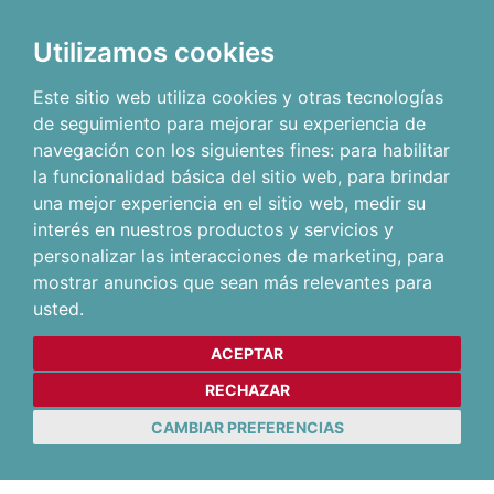
Utilizamos cookies
Este sitio web utiliza cookies y otras tecnologías
de seguimiento para mejorar su experiencia de
navegación con los siguientes fines:
para habilitar
la funcionalidad básica del sitio web
,
para brindar
una mejor experiencia en el sitio web
,
medir su
interés en nuestros productos y servicios y
personalizar las interacciones de marketing
,
para
mostrar anuncios que sean más relevantes para
usted
.
ACEPTAR
RECHAZAR
CAMBIAR PREFERENCIAS