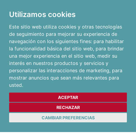
Utilizamos cookies
Este sitio web utiliza cookies y otras tecnologías
de seguimiento para mejorar su experiencia de
navegación con los siguientes fines:
para habilitar
la funcionalidad básica del sitio web
,
para brindar
una mejor experiencia en el sitio web
,
medir su
interés en nuestros productos y servicios y
personalizar las interacciones de marketing
,
para
mostrar anuncios que sean más relevantes para
usted
.
ACEPTAR
RECHAZAR
CAMBIAR PREFERENCIAS