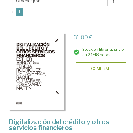
Amayuelas,
↑
Esther
(current)
«
1
31,00 €
Stock en librería. Envío
en 24/48 horas
COMPRAR
Digitalización del crédito y otros
servicios financieros