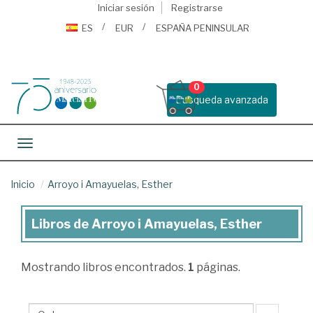
Iniciar sesión
Registrarse
ES
EUR
ESPAÑA PENINSULAR
0
Busqueda avanzada
Toggle navigation
Inicio
Arroyo i Amayuelas, Esther
Libros de Arroyo i Amayuelas, Esther
Libros
de
Mostrando
libros encontrados.
1
páginas.
Arroyo
i