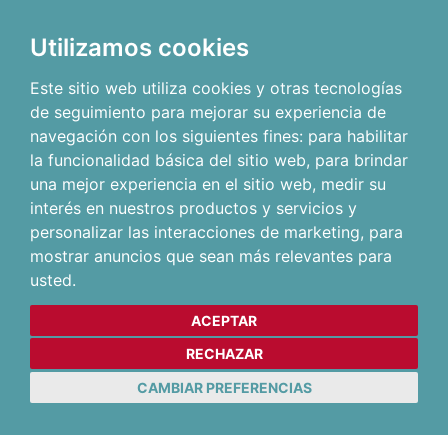
Utilizamos cookies
Este sitio web utiliza cookies y otras tecnologías
de seguimiento para mejorar su experiencia de
navegación con los siguientes fines:
para habilitar
la funcionalidad básica del sitio web
,
para brindar
una mejor experiencia en el sitio web
,
medir su
interés en nuestros productos y servicios y
personalizar las interacciones de marketing
,
para
mostrar anuncios que sean más relevantes para
usted
.
ACEPTAR
RECHAZAR
CAMBIAR PREFERENCIAS