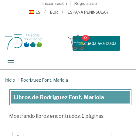
Iniciar sesión
Registrarse
ES
EUR
ESPAÑA PENINSULAR
0
Busqueda avanzada
Toggle navigation
Inicio
Rodríguez Font, Mariola
Libros de Rodríguez Font, Mariola
Libros
de
Mostrando
libros encontrados.
1
páginas.
Rodríguez
Font,