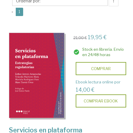
Mariola
↑
(current)
«
1
19,95 €
21,00 €
Stock en librería. Envío
en 24/48 horas
COMPRAR
Ebook lectura online por
14,00 €
COMPRAR EBOOK
Servicios en plataforma