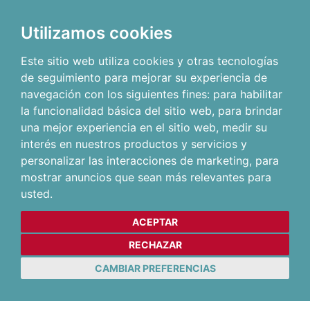
Utilizamos cookies
Este sitio web utiliza cookies y otras tecnologías
de seguimiento para mejorar su experiencia de
navegación con los siguientes fines:
para habilitar
la funcionalidad básica del sitio web
,
para brindar
una mejor experiencia en el sitio web
,
medir su
interés en nuestros productos y servicios y
personalizar las interacciones de marketing
,
para
mostrar anuncios que sean más relevantes para
usted
.
ACEPTAR
RECHAZAR
CAMBIAR PREFERENCIAS