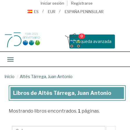
Iniciar sesión
Registrarse
ES
EUR
ESPAÑA PENINSULAR
0
Busqueda avanzada
Toggle navigation
Inicio
Altés Tárrega, Juan Antonio
Libros de Altés Tárrega, Juan Antonio
Libros
de
Mostrando
libros encontrados.
1
páginas.
Altés
Tárrega,