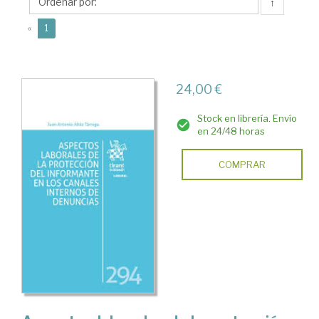
Juan
↑
Antonio
(current)
«
1
24,00 €
Stock en librería. Envío
en 24/48 horas
COMPRAR