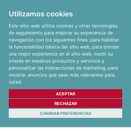
Utilizamos cookies
Este sitio web utiliza cookies y otras tecnologías
de seguimiento para mejorar su experiencia de
navegación con los siguientes fines:
para habilitar
la funcionalidad básica del sitio web
,
para brindar
una mejor experiencia en el sitio web
,
medir su
interés en nuestros productos y servicios y
personalizar las interacciones de marketing
,
para
mostrar anuncios que sean más relevantes para
usted
.
ACEPTAR
RECHAZAR
CAMBIAR PREFERENCIAS