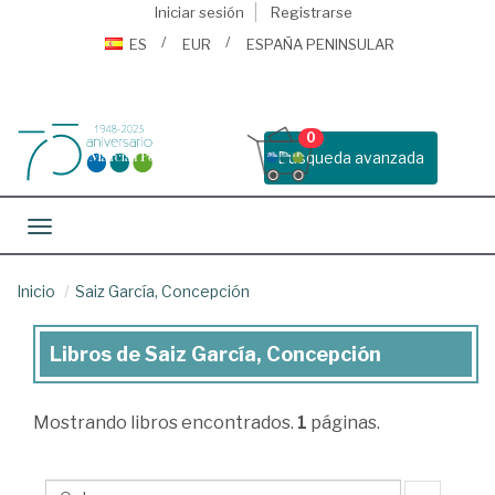
Iniciar sesión
Registrarse
ES
EUR
ESPAÑA PENINSULAR
0
Busqueda avanzada
Toggle navigation
Inicio
Saiz García, Concepción
Libros de Saiz García, Concepción
Libros
de
Mostrando
libros encontrados.
1
páginas.
Saiz
García,