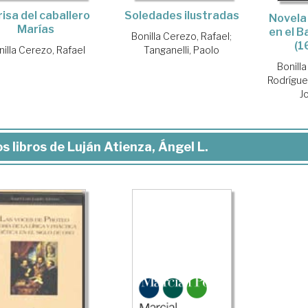
Soledades ilustradas
risa del caballero
Novela 
Marías
en el B
Bonilla Cerezo, Rafael
;
(1
Tanganelli, Paolo
nilla Cerezo, Rafael
Bonill
Rodrígue
J
s libros de Luján Atienza, Ángel L.