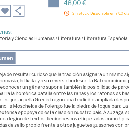
48,00 €
Sin Stock. Disponible en 7/10 día
rias:
toria y Ciencias Humanas
/
Literatura
/
Literatura Española
umen
ja de resultar curioso que la tradición asignara un mismo si
omasia, la Ilíada, y a su reverso burlesco, la Batracomiomaq
reconocer un género supone también la posibilidad de par
arra la homérica batalla entre las ranas y los ratones es ba
o es que aquella Grecia fraguó una tradición ampliada despué
no, la Moscheide de Folengo fue la piedra de toque para La 
xtensa epopeya de esta clase en nuestro país. A su zaga, se
 una legión de textos dieciochescos etiquetados como épic
das de sello propio frente a otros juguetes guasones con 