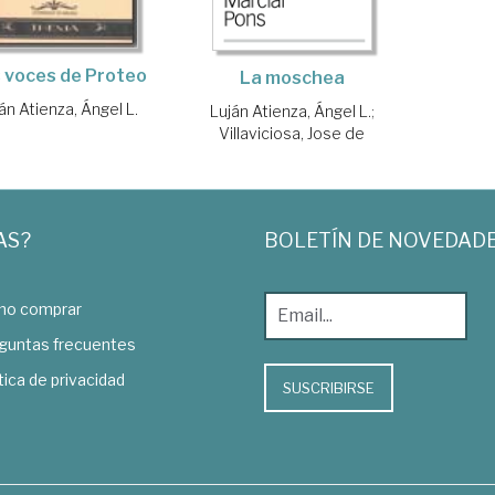
 voces de Proteo
La moschea
án Atienza, Ángel L.
Luján Atienza, Ángel L.
;
Villaviciosa, Jose de
AS?
BOLETÍN DE NOVEDAD
o comprar
guntas frecuentes
tica de privacidad
SUSCRIBIRSE