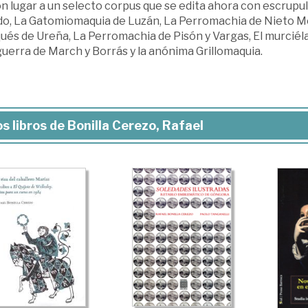
n lugar a un selecto corpus que se edita ahora con escrupu
do, La Gatomiomaquia de Luzán, La Perromachia de Nieto Mol
és de Ureña, La Perromachia de Pisón y Vargas, El murciéla
uerra de March y Borrás y la anónima Grillomaquia.
s libros de Bonilla Cerezo, Rafael