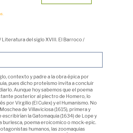
s.
/
Literatura del siglo XVIII. El Barroco
/
glo, contexto y padre a la obra épica por
uia, pues dicho proteísmo invita a concluir
odiarlo. Aunque hoy sabemos que el poema
stante posterior al plectro de Homero, lo
s por Virgilio (El Culex) y el Humanismo. No
Moschea de Villaviciosa (1615), primera y
 escribirían la Gatomaquia (1634) de Lope y
a burlesca, poema eroicomico o mock-epic.
protagonistas humanos, las zoomaquias