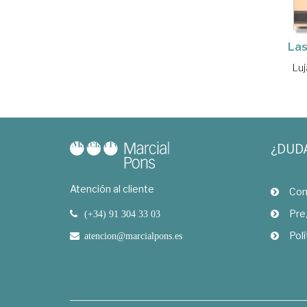
Las
Luj
¿DUD
Atención al cliente
Com
Pre
(+34) 91 304 33 03
Polí
atencion@marcialpons.es