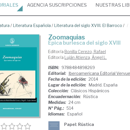
ORIALES
AGENCIA
SUSCRIPCIONES
NUESTRAS
LI
atura
/
Literatura Española
/
Literatura del siglo XVIII. El Barroco
/
Zoomaquias
épica burlesca del siglo XVIII
Editor/a
Bonilla Cerezo, Rafael
Editor/a
Luján Atienza, Ángel L.
ISBN:
9788484898269
Editorial:
Iberoamericana Editorial Vervuer
Fecha de la edición:
2014
Lugar de la edición:
Madrid. España
Colección:
Clásicos Hispánicos
Encuadernación:
Rústica
Medidas:
24 cm
Nº Pág.:
514
Idiomas:
Español
Papel: Rústica