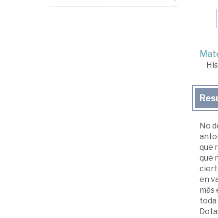
Mate
His
Res
No de
anton
que 
que n
ciert
en va
más e
toda
Dota