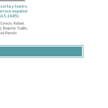
corta y teatro
arroco español
613-1685)
a Cerezo, Rafael
;
z, Begoña
;
Trujillo,
osé Ramón