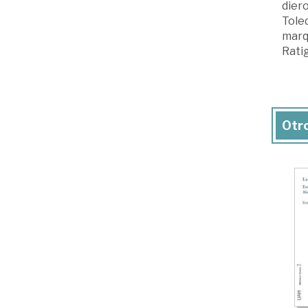
diero
Tole
marqu
Ratig
Otro