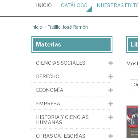
(CURRENT)
INICIO
CATÁLOGO
NUESTRAS
EDIT
Inicio
Trujillo, José Ramón
Materias
Li
Lib
de
CIENCIAS SOCIALES
Mos
Truj
Jo
DERECHO
Ra
ECONOMÍA
EMPRESA
HISTORIA Y CIENCIAS
HUMANAS
OTRAS CATEGORÍAS