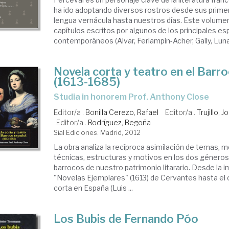
ha ido adoptando diversos rostros desde sus prime
lengua vernácula hasta nuestros días. Este volum
capítulos escritos por algunos de los principales es
contemporáneos (Alvar, Ferlampin-Acher, Gally, Luna 
Novela corta y teatro en el Barr
(1613-1685)
Studia in honorem Prof. Anthony Close
Editor/a .
Bonilla Cerezo, Rafael
Editor/a .
Trujillo,
Editor/a .
Rodríguez, Begoña
Sial Ediciones. Madrid, 2012
La obra analiza la recíproca asimilación de temas, m
técnicas, estructuras y motivos en los dos géner
barrocos de nuestro patrimonio litarario. Desde la i
"Novelas Ejemplares" (1613) de Cervantes hasta el 
corta en España (Luis ...
Los Bubis de Fernando Póo