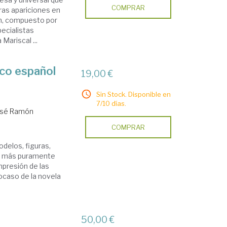
COMPRAR
ras apariciones en
en, compuesto por
pecialistas
Mariscal ...
oco español
19,00 €
Sin Stock. Disponible en
7/10 días.
 José Ramón
COMPRAR
odelos, figuras,
os más puramente
mpresión de las
ocaso de la novela
50,00 €