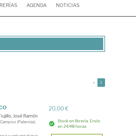
BRERÍAS
AGENDA
NOTICIAS
(current)
«
1
ico
20,00 €
Trujillo, José Ramón
Stock en librería. Envío
e Campoo (Palencia),
en 24/48 horas
cesa y universal que