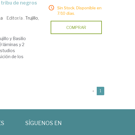
Sin Stock. Disponible en
7/10 días.
ka
Editor/a .
Trujillo,
COMPRAR
illo y Basilio
9 láminas y 2
estudios
sición de los
(current)
«
1
ES
SÍGUENOS EN