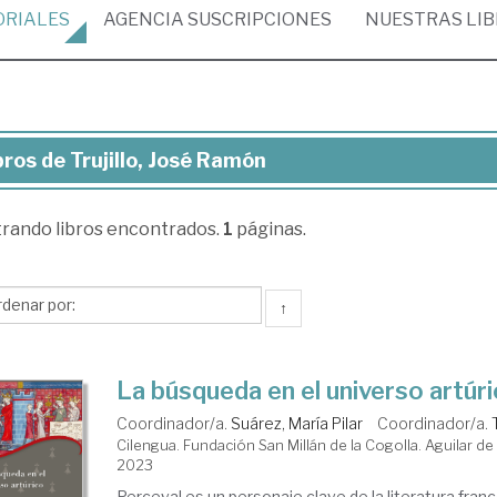
ORIALES
AGENCIA
SUSCRIPCIONES
NUESTRAS
LI
bros de Trujillo, José Ramón
ros
trando
libros encontrados.
1
páginas.
illo,
sé
món
↑
La búsqueda en el universo artúr
Coordinador/a.
Suárez, María Pilar
Coordinador/a.
Cilengua. Fundación San Millán de la Cogolla. Aguilar d
2023
Perceval es un personaje clave de la literatura fran