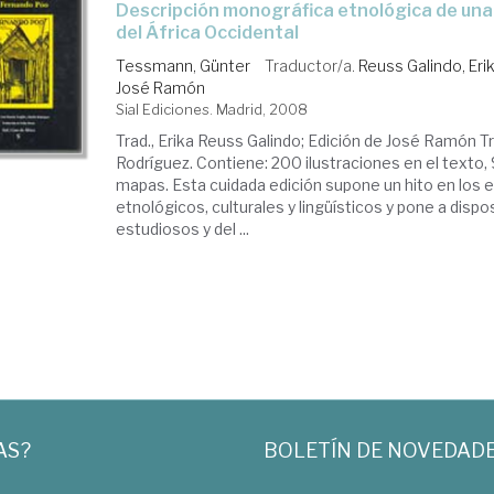
descripción monográfica etnológica de una tribu de negros
del África Occidental
Tessmann, Günter
Traductor/a.
Reuss Galindo, Eri
José Ramón
Sial Ediciones. Madrid, 2008
Trad., Erika Reuss Galindo; Edición de José Ramón Truj
Rodríguez. Contiene: 200 ilustraciones en el texto, 
mapas. Esta cuidada edición supone un hito en los 
etnológicos, culturales y lingüísticos y pone a dispo
estudiosos y del ...
AS?
BOLETÍN DE NOVEDAD