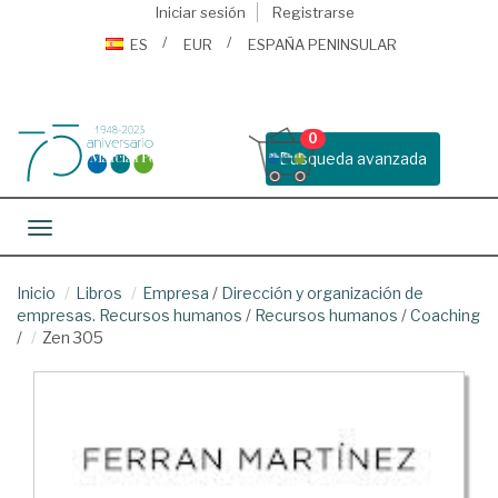
Iniciar sesión
Registrarse
ES
EUR
ESPAÑA PENINSULAR
0
Busqueda avanzada
Toggle navigation
Inicio
Libros
Empresa
/
Dirección y organización de
empresas. Recursos humanos
/
Recursos humanos
/
Coaching
/
Zen 305