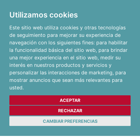
Utilizamos cookies
Este sitio web utiliza cookies y otras tecnologías
de seguimiento para mejorar su experiencia de
navegación con los siguientes fines:
para habilitar
la funcionalidad básica del sitio web
,
para brindar
una mejor experiencia en el sitio web
,
medir su
interés en nuestros productos y servicios y
personalizar las interacciones de marketing
,
para
mostrar anuncios que sean más relevantes para
usted
.
ACEPTAR
RECHAZAR
CAMBIAR PREFERENCIAS