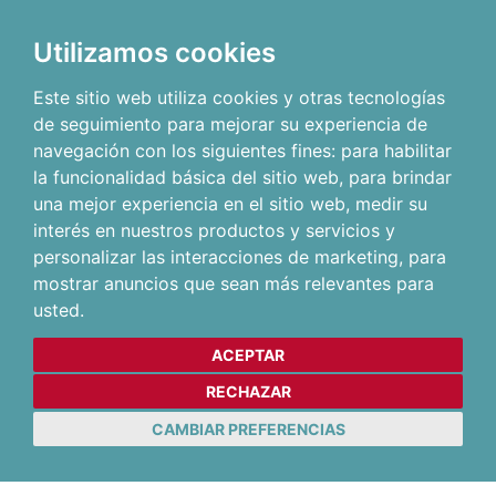
Utilizamos cookies
Este sitio web utiliza cookies y otras tecnologías
de seguimiento para mejorar su experiencia de
navegación con los siguientes fines:
para habilitar
la funcionalidad básica del sitio web
,
para brindar
una mejor experiencia en el sitio web
,
medir su
interés en nuestros productos y servicios y
personalizar las interacciones de marketing
,
para
mostrar anuncios que sean más relevantes para
usted
.
ACEPTAR
RECHAZAR
CAMBIAR PREFERENCIAS