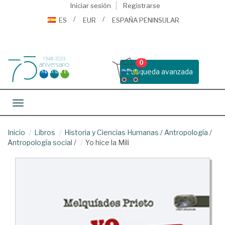
Iniciar sesión
Registrarse
ES
EUR
ESPAÑA PENINSULAR
0
Busqueda avanzada
Toggle navigation
Inicio
Libros
Historia y Ciencias Humanas
/
Antropología
/
Antropología social
/
Yo hice la Mili