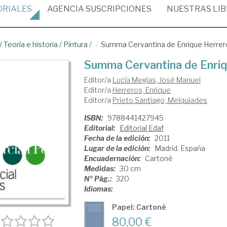
ORIALES
AGENCIA
SUSCRIPCIONES
NUESTRAS
LI
/
Teoría e historia
/
Pintura
/
Summa Cervantina de Enrique Herrer
Summa Cervantina de Enri
Editor/a
Lucía Megías, José Manuel
Editor/a
Herreros, Enrique
Editor/a
Prieto Santiago, Melquíades
ISBN:
9788441427945
Editorial:
Editorial Edaf
Fecha de la edición:
2011
Lugar de la edición:
Madrid. España
Encuadernación:
Cartoné
Medidas:
30 cm
Nº Pág.:
320
Idiomas:
Papel: Cartoné
80,00 €