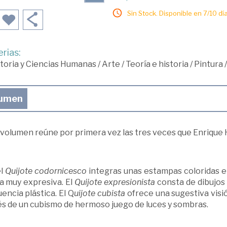
Sin Stock. Disponible en 7/10 día
rias:
toria y Ciencias Humanas
/
Arte
/
Teoría e historia
/
Pintura
/
umen
volumen reúne por primera vez las tres veces que Enrique H
el
Quijote codornicesco
integras unas estampas coloridas e
a muy expresiva. El
Quijote expresionista
consta de dibujos
encia plástica. El Q
uijote cubista
ofrece una sugestiva visi
és de un cubismo de hermoso juego de luces y sombras.