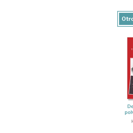
Otro
De
pol