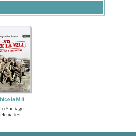
hice la Mili
eto Santiago,
elquíades