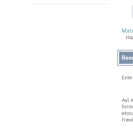
Mate
His
Res
Este 
Así, 
form
elocu
trav