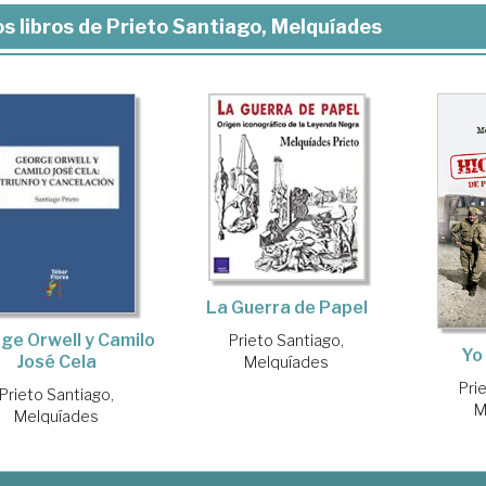
s libros de Prieto Santiago, Melquíades
La Guerra de Papel
ge Orwell y Camilo
Prieto Santiago,
Yo 
José Cela
Melquíades
Pri
Prieto Santiago,
M
Melquíades