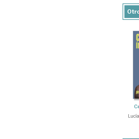
Otro
C
Lucí