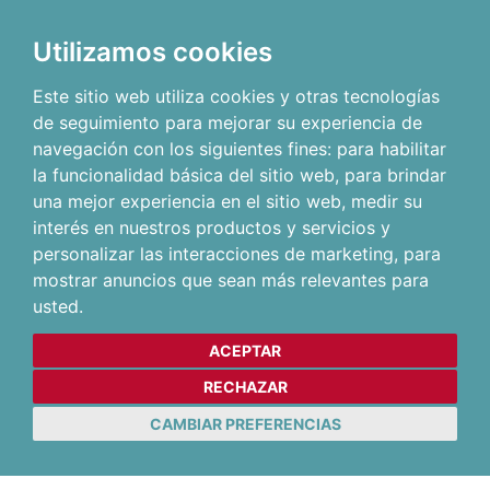
Utilizamos cookies
Este sitio web utiliza cookies y otras tecnologías
de seguimiento para mejorar su experiencia de
navegación con los siguientes fines:
para habilitar
la funcionalidad básica del sitio web
,
para brindar
una mejor experiencia en el sitio web
,
medir su
interés en nuestros productos y servicios y
personalizar las interacciones de marketing
,
para
mostrar anuncios que sean más relevantes para
usted
.
ACEPTAR
RECHAZAR
CAMBIAR PREFERENCIAS