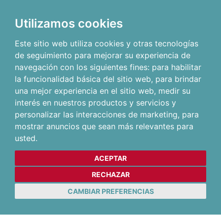
Utilizamos cookies
Este sitio web utiliza cookies y otras tecnologías
de seguimiento para mejorar su experiencia de
navegación con los siguientes fines:
para habilitar
la funcionalidad básica del sitio web
,
para brindar
una mejor experiencia en el sitio web
,
medir su
interés en nuestros productos y servicios y
personalizar las interacciones de marketing
,
para
mostrar anuncios que sean más relevantes para
usted
.
ACEPTAR
RECHAZAR
CAMBIAR PREFERENCIAS