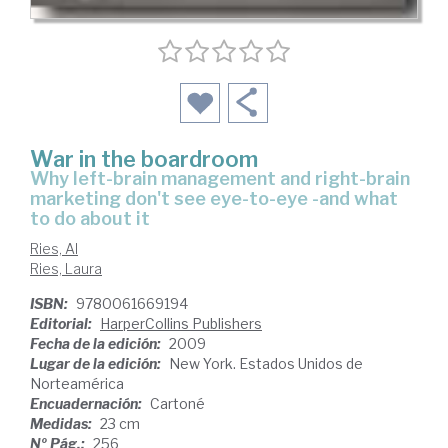
War in the boardroom
why left-brain management and right-brain
marketing don't see eye-to-eye -and what
to do about it
Ries, Al
Ries, Laura
ISBN:
9780061669194
Editorial:
HarperCollins Publishers
Fecha de la edición:
2009
Lugar de la edición:
New York. Estados Unidos de
Norteamérica
Encuadernación:
Cartoné
Medidas:
23 cm
Nº Pág.:
256