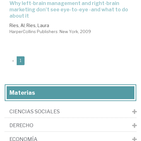
why left-brain management and right-brain
marketing don't see eye-to-eye -and what to do
about it
Ries, Al
;
Ries, Laura
HarperCollins Publishers. New York, 2009
(current)
«
1
Materias
CIENCIAS SOCIALES
DERECHO
ECONOMÍA