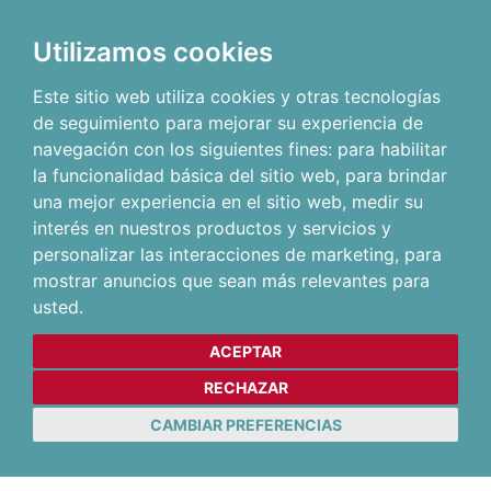
Utilizamos cookies
Este sitio web utiliza cookies y otras tecnologías
de seguimiento para mejorar su experiencia de
navegación con los siguientes fines:
para habilitar
la funcionalidad básica del sitio web
,
para brindar
una mejor experiencia en el sitio web
,
medir su
interés en nuestros productos y servicios y
personalizar las interacciones de marketing
,
para
mostrar anuncios que sean más relevantes para
usted
.
ACEPTAR
RECHAZAR
CAMBIAR PREFERENCIAS