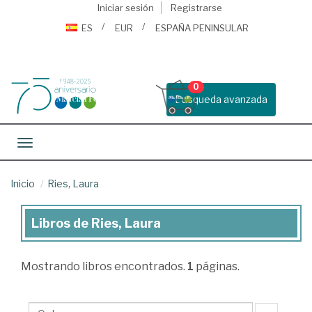
Iniciar sesión
Registrarse
ES
EUR
ESPAÑA PENINSULAR
0
Busqueda avanzada
Toggle navigation
Inicio
Ries, Laura
Libros de Ries, Laura
Libros
de
Mostrando
libros encontrados.
1
páginas.
Ries,
Laura