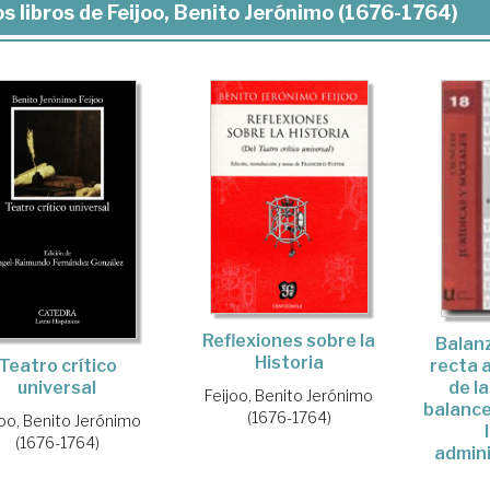
s libros de Feijoo, Benito Jerónimo (1676-1764)
Reflexiones sobre la
Balanz
Historia
Teatro crítico
recta 
universal
de la
Feijoo, Benito Jerónimo
balance
(1676-1764)
joo, Benito Jerónimo
(1676-1764)
admini