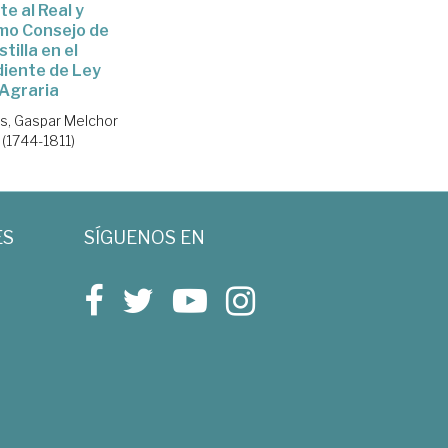
te al Real y
mo Consejo de
tilla en el
iente de Ley
Agraria
os, Gaspar Melchor
 (1744-1811)
ES
SÍGUENOS EN