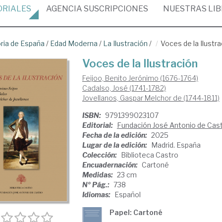
ORIALES
AGENCIA
SUSCRIPCIONES
NUESTRAS
LI
oria de España
/
Edad Moderna
/
La Ilustración
/
Voces de la Ilustra
Voces de la Ilustración
Feijoo, Benito Jerónimo (1676-1764)
Cadalso, José (1741-1782)
Jovellanos, Gaspar Melchor de (1744-1811)
ISBN:
9791399023107
Editorial:
Fundación José Antonio de Cas
Fecha de la edición:
2025
Lugar de la edición:
Madrid. España
Colección:
Biblioteca Castro
Encuadernación:
Cartoné
Medidas:
23 cm
Nº Pág.:
738
Idiomas:
Español
Papel: Cartoné