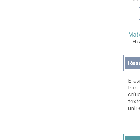
Mate
His
Res
El es
Por 
críti
texto
unir 