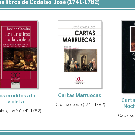
s libros de Cadalso, José (1741-1782)
Cartas Marruecas
os eruditos a la
Carta
violeta
Cadalso, José (1741-1782)
Noch
lso, José (1741-1782)
Cadalso,