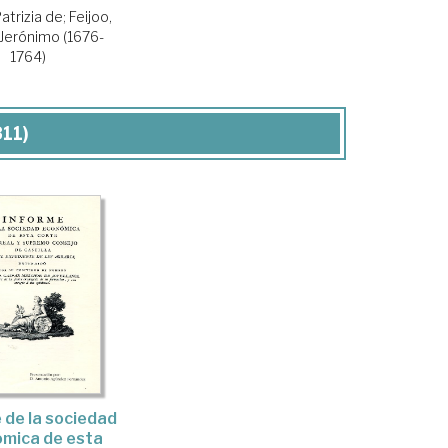
Patrizia de
;
Feijoo,
 Jerónimo (1676-
1764)
811)
 de la sociedad
mica de esta