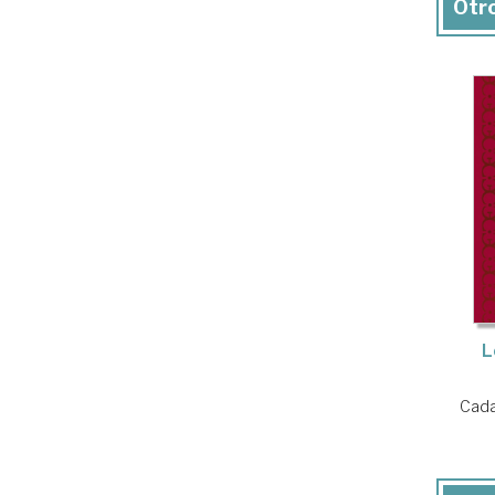
Otro
L
Cada