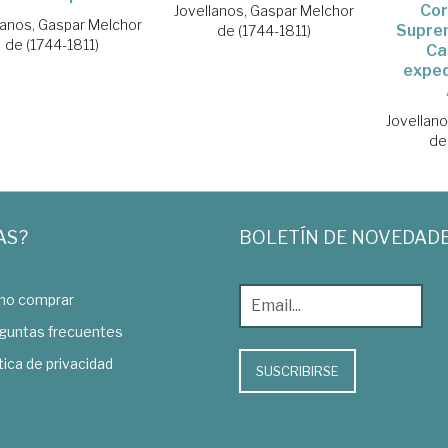
Cor
Jovellanos, Gaspar Melchor
lanos, Gaspar Melchor
Supre
de (1744-1811)
de (1744-1811)
Cas
exped
Jovellan
de
AS?
BOLETÍN DE NOVEDAD
o comprar
guntas frecuentes
tica de privacidad
SUSCRIBIRSE