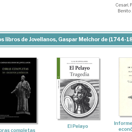
Cesari, 
Benito
s libros de Jovellanos, Gaspar Melchor de (1744-1
Informe
El Pelayo
econó
bras completas