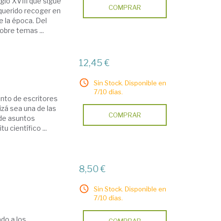
siglo XVIII que sigue
COMPRAR
querido recoger en
 la época. Del
sobre temas ...
12,45 €
Sin Stock. Disponible en
7/10 días.
junto de escritores
uizá sea una de las
COMPRAR
 de asuntos
u científico ...
8,50 €
Sin Stock. Disponible en
7/10 días.
do a los
COMPRAR