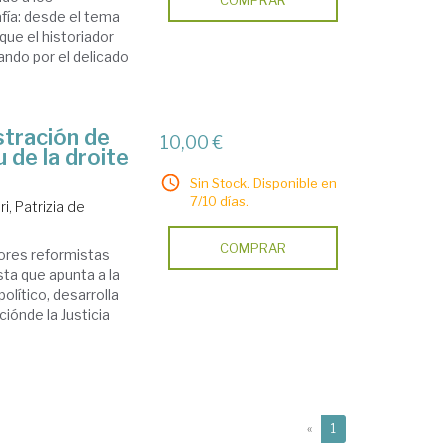
afía: desde el tema
que el historiador
ando por el delicado
stración de
10,00 €
u de la droite
Sin Stock. Disponible en
7/10 días.
i, Patrizia de
COMPRAR
jores reformistas
sta que apunta a la
lítico, desarrolla
iónde la Justicia
(current)
«
1