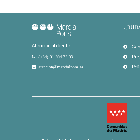
¿DUD
Atención al cliente
Com
Pre
(+34) 91 304 33 03
Polí
atencion@marcialpons.es