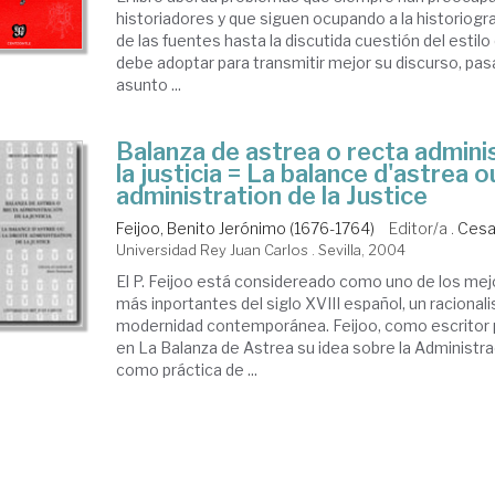
historiadores y que siguen ocupando a la historiogr
de las fuentes hasta la discutida cuestión del estilo 
debe adoptar para transmitir mejor su discurso, pas
asunto ...
Balanza de astrea o recta admini
la justicia = La balance d'astrea o
administration de la Justice
Feijoo, Benito Jerónimo (1676-1764)
Editor/a .
Cesar
Universidad Rey Juan Carlos . Sevilla, 2004
El P. Feijoo está considereado como uno de los me
más inportantes del siglo XVIII español, un racionali
modernidad contemporánea. Feijoo, como escritor po
en La Balanza de Astrea su idea sobre la Administrac
como práctica de ...