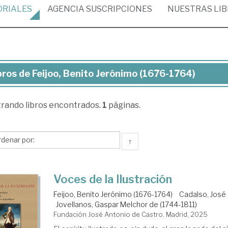
ORIALES
AGENCIA
SUSCRIPCIONES
NUESTRAS
LI
bros de Feijoo, Benito Jerónimo (1676-1764)
ros
trando
libros encontrados.
1
páginas.
joo,
nito
rónimo
↑
676-
64)
Voces de la Ilustración
Feijoo, Benito Jerónimo (1676-1764)
Cadalso, José 
Jovellanos, Gaspar Melchor de (1744-1811)
Fundación José Antonio de Castro. Madrid, 2025