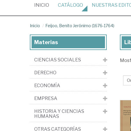
(CURRENT)
INICIO
CATÁLOGO
NUESTRAS
EDIT
Inicio
Feijoo, Benito Jerónimo (1676-1764)
Materias
Li
Lib
de
CIENCIAS SOCIALES
Mos
Fei
Be
DERECHO
Je
ECONOMÍA
(1
17
EMPRESA
HISTORIA Y CIENCIAS
HUMANAS
OTRAS CATEGORÍAS