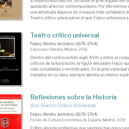
El espíritu ilustrado es, sin duda, el gran legado del 
apelando al lector contemporáneo. Por ello hemos 
una antología algunos de ensayos más señalados de
Teatro crítico universal en el que Feijoo reflexiona 
Teatro crítico universal
Feijoo, Benito Jerónimo (1676-1764)
Ediciones Cátedra. Madrid, 2016
Dentro del controvertido siglo XVIII, y entre el con
críticos de la ilustración, la figura del padre Feijoo q
más estudiadas y reivindicadas. En la gran variedad
tratados en su obra, siempre alienta un mismo espírit
Reflexiones sobre la Historia
(del Teatro Crítico Universal)
Feijoo, Benito Jerónimo (1676-1764)
Fondo de Cultura Económica de España. Madrid, 2014
El libro aborda problemas que siempre han preocupa