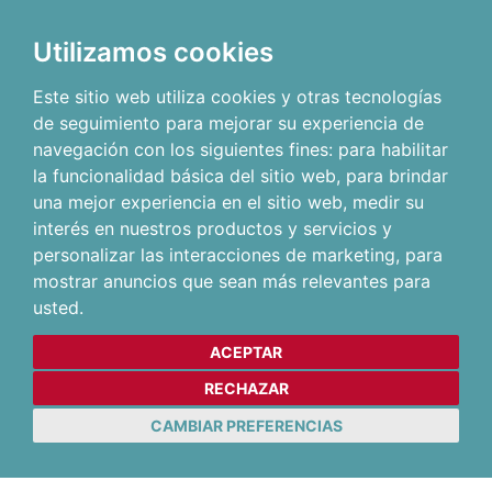
Utilizamos cookies
Este sitio web utiliza cookies y otras tecnologías
de seguimiento para mejorar su experiencia de
navegación con los siguientes fines:
para habilitar
la funcionalidad básica del sitio web
,
para brindar
una mejor experiencia en el sitio web
,
medir su
interés en nuestros productos y servicios y
personalizar las interacciones de marketing
,
para
mostrar anuncios que sean más relevantes para
usted
.
ACEPTAR
RECHAZAR
CAMBIAR PREFERENCIAS