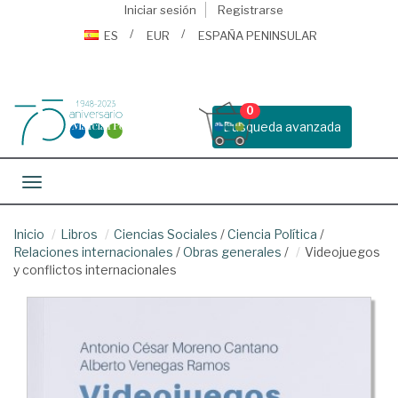
Iniciar sesión
Registrarse
ES
EUR
ESPAÑA PENINSULAR
0
Busqueda avanzada
Toggle navigation
Inicio
Libros
Ciencias Sociales
/
Ciencia Política
/
Relaciones internacionales
/
Obras generales
/
Videojuegos
y conflictos internacionales