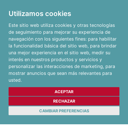
Utilizamos cookies
Este sitio web utiliza cookies y otras tecnologías
de seguimiento para mejorar su experiencia de
navegación con los siguientes fines:
para habilitar
la funcionalidad básica del sitio web
,
para brindar
una mejor experiencia en el sitio web
,
medir su
interés en nuestros productos y servicios y
personalizar las interacciones de marketing
,
para
mostrar anuncios que sean más relevantes para
usted
.
ACEPTAR
RECHAZAR
CAMBIAR PREFERENCIAS