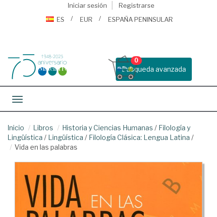
Iniciar sesión
Registrarse
ES
EUR
ESPAÑA PENINSULAR
0
Busqueda avanzada
Toggle navigation
Inicio
Libros
Historia y Ciencias Humanas
/
Filología y
Lingüística
/
Lingüística
/
Filología Clásica: Lengua Latina
/
Vida en las palabras