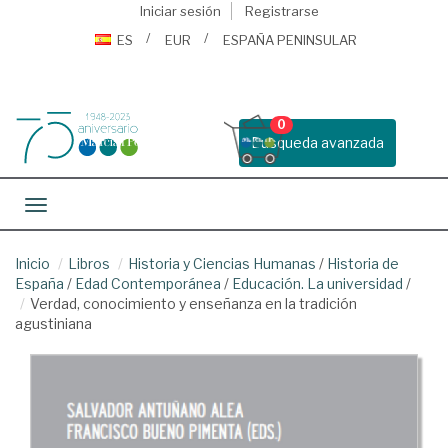
Iniciar sesión
Registrarse
ES
EUR
ESPAÑA PENINSULAR
0
Busqueda avanzada
Toggle navigation
Inicio
Libros
Historia y Ciencias Humanas
/
Historia de
España
/
Edad Contemporánea
/
Educación. La universidad
/
Verdad, conocimiento y enseñanza en la tradición
agustiniana