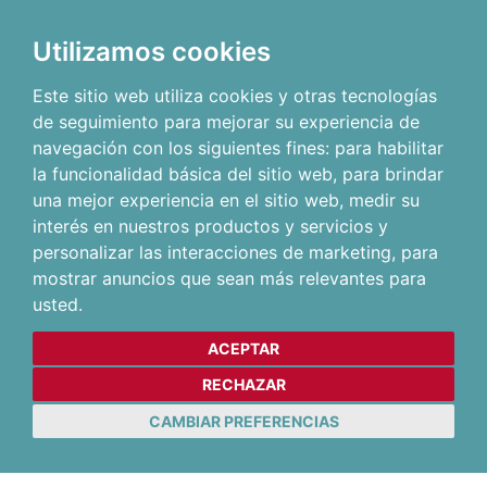
Utilizamos cookies
Este sitio web utiliza cookies y otras tecnologías
de seguimiento para mejorar su experiencia de
navegación con los siguientes fines:
para habilitar
la funcionalidad básica del sitio web
,
para brindar
una mejor experiencia en el sitio web
,
medir su
interés en nuestros productos y servicios y
personalizar las interacciones de marketing
,
para
mostrar anuncios que sean más relevantes para
usted
.
ACEPTAR
RECHAZAR
CAMBIAR PREFERENCIAS