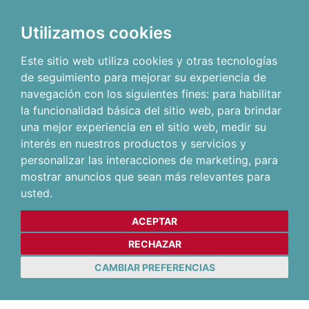
Utilizamos cookies
Este sitio web utiliza cookies y otras tecnologías
de seguimiento para mejorar su experiencia de
navegación con los siguientes fines:
para habilitar
la funcionalidad básica del sitio web
,
para brindar
una mejor experiencia en el sitio web
,
medir su
interés en nuestros productos y servicios y
personalizar las interacciones de marketing
,
para
mostrar anuncios que sean más relevantes para
usted
.
ACEPTAR
RECHAZAR
CAMBIAR PREFERENCIAS